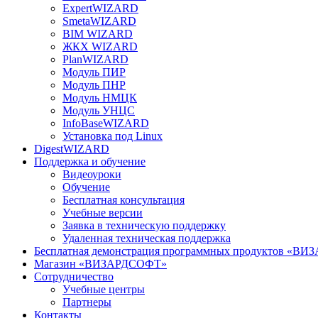
ExpertWIZARD
SmetaWIZARD
BIM WIZARD
ЖКХ WIZARD
PlanWIZARD
Модуль ПИР
Модуль ПНР
Модуль НМЦК
Модуль УНЦС
InfoBaseWIZARD
Установка под Linux
DigestWIZARD
Поддержка и обучение
Видеоуроки
Обучение
Бесплатная консультация
Учебные версии
Заявка в техническую поддержку
Удаленная техническая поддержка
Бесплатная демонстрация программных продуктов «В
Магазин «ВИЗАРДСОФТ»
Сотрудничество
Учебные центры
Партнеры
Контакты