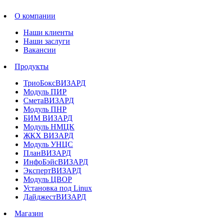
О компании
Наши клиенты
Наши заслуги
Вакансии
Продукты
ТриоБоксВИЗАРД
Модуль ПИР
СметаВИЗАРД
Модуль ПНР
БИМ ВИЗАРД
Модуль НМЦК
ЖКХ ВИЗАРД
Модуль УНЦС
ПланВИЗАРД
ИнфоБэйсВИЗАРД
ЭкспертВИЗАРД
Модуль ЦВОР
Установка под Linux
ДайджестВИЗАРД
Магазин