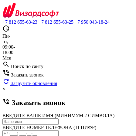
+7 812 655-63-23
+7 812 655-63-25
+7 950 043-18-24
query_builder
Пн-
пт,
09:00-
18:00
Мск
search
Поиск по сайту
phone_in_talk
Заказать звонок
refresh
Загрузить обновления
×
phone_in_talk
Заказать звонок
ВВЕДИТЕ ВАШЕ ИМЯ (МИНИМУМ 2 СИМВОЛА)
ВВЕДИТЕ НОМЕР ТЕЛЕФОНА (11 ЦИФР)