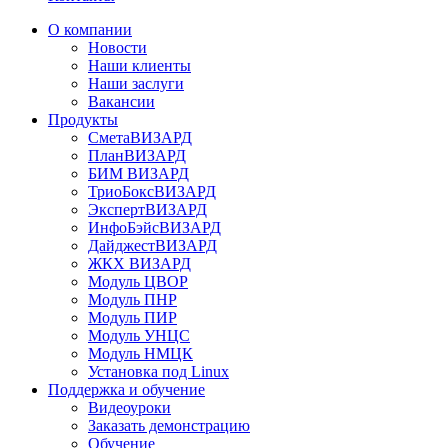
О компании
Новости
Наши клиенты
Наши заслуги
Вакансии
Продукты
СметаВИЗАРД
ПланВИЗАРД
БИМ ВИЗАРД
ТриоБоксВИЗАРД
ЭкспертВИЗАРД
ИнфоБэйсВИЗАРД
ДайджестВИЗАРД
ЖКХ ВИЗАРД
Модуль ЦВОР
Модуль ПНР
Модуль ПИР
Модуль УНЦС
Модуль НМЦК
Установка под Linux
Поддержка и обучение
Видеоуроки
Заказать демонстрацию
Обучение