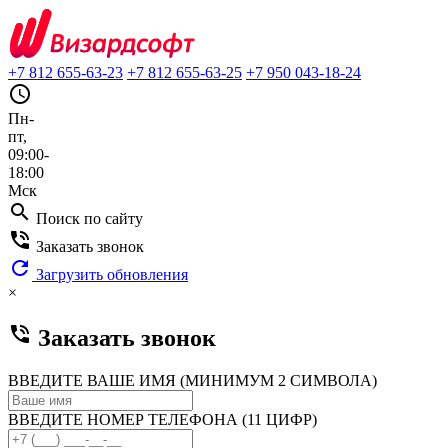
+7 812 655-63-23
+7 812 655-63-25
+7 950 043-18-24
query_builder
Пн-
пт,
09:00-
18:00
Мск
search
Поиск по сайту
phone_in_talk
Заказать звонок
refresh
Загрузить обновления
×
phone_in_talk
Заказать звонок
ВВЕДИТЕ ВАШЕ ИМЯ (МИНИМУМ 2 СИМВОЛА)
ВВЕДИТЕ НОМЕР ТЕЛЕФОНА (11 ЦИФР)