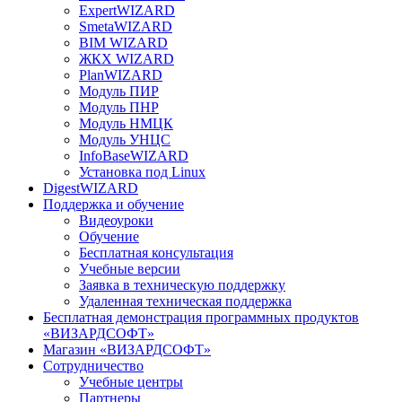
ExpertWIZARD
SmetaWIZARD
BIM WIZARD
ЖКХ WIZARD
PlanWIZARD
Модуль ПИР
Модуль ПНР
Модуль НМЦК
Модуль УНЦС
InfoBaseWIZARD
Установка под Linux
DigestWIZARD
Поддержка и обучение
Видеоуроки
Обучение
Бесплатная консультация
Учебные версии
Заявка в техническую поддержку
Удаленная техническая поддержка
Бесплатная демонстрация программных продуктов
«ВИЗАРДСОФТ»
Магазин «ВИЗАРДСОФТ»
Сотрудничество
Учебные центры
Партнеры