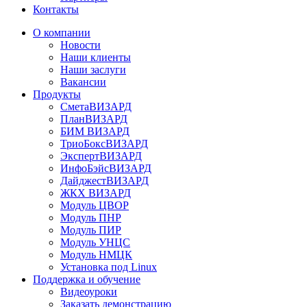
Контакты
О компании
Новости
Наши клиенты
Наши заслуги
Вакансии
Продукты
СметаВИЗАРД
ПланВИЗАРД
БИМ ВИЗАРД
ТриоБоксВИЗАРД
ЭкспертВИЗАРД
ИнфоБэйсВИЗАРД
ДайджестВИЗАРД
ЖКХ ВИЗАРД
Модуль ЦВОР
Модуль ПНР
Модуль ПИР
Модуль УНЦС
Модуль НМЦК
Установка под Linux
Поддержка и обучение
Видеоуроки
Заказать демонстрацию