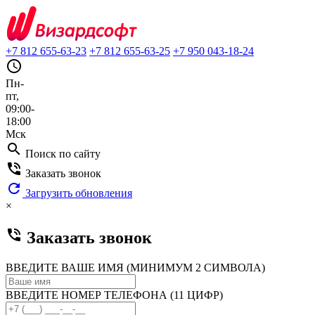
+7 812 655-63-23
+7 812 655-63-25
+7 950 043-18-24
query_builder
Пн-
пт,
09:00-
18:00
Мск
search
Поиск по сайту
phone_in_talk
Заказать звонок
refresh
Загрузить обновления
×
phone_in_talk
Заказать звонок
ВВЕДИТЕ ВАШЕ ИМЯ (МИНИМУМ 2 СИМВОЛА)
ВВЕДИТЕ НОМЕР ТЕЛЕФОНА (11 ЦИФР)