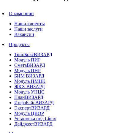
О компании
Наши клиенты
Наши заслуги
Вакансии
Продукты
ТриоБоксВИЗАРД
Модуль ПИР
СметаВИЗАРД
Модуль ПНР
БИМ ВИЗАРД
Модуль НМЦК
ЖКХ ВИЗАРД
Модуль УНЦС
ПланВИЗАРД
ИнфоБэйсВИЗАРД
ЭкспертВИЗАРД
Модуль ЦВОР
Установка под Linux
ДайджестВИЗАРД