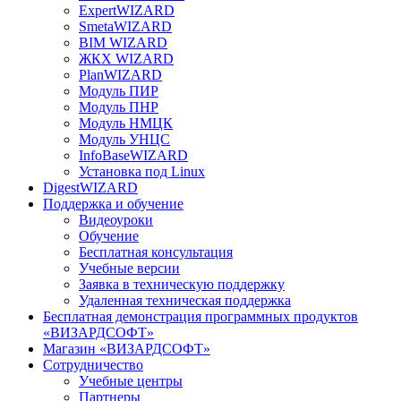
ExpertWIZARD
SmetaWIZARD
BIM WIZARD
ЖКХ WIZARD
PlanWIZARD
Модуль ПИР
Модуль ПНР
Модуль НМЦК
Модуль УНЦС
InfoBaseWIZARD
Установка под Linux
DigestWIZARD
Поддержка и обучение
Видеоуроки
Обучение
Бесплатная консультация
Учебные версии
Заявка в техническую поддержку
Удаленная техническая поддержка
Бесплатная демонстрация программных продуктов
«ВИЗАРДСОФТ»
Магазин «ВИЗАРДСОФТ»
Сотрудничество
Учебные центры
Партнеры