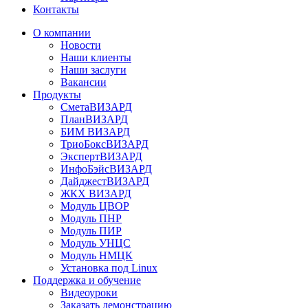
Контакты
О компании
Новости
Наши клиенты
Наши заслуги
Вакансии
Продукты
СметаВИЗАРД
ПланВИЗАРД
БИМ ВИЗАРД
ТриоБоксВИЗАРД
ЭкспертВИЗАРД
ИнфоБэйсВИЗАРД
ДайджестВИЗАРД
ЖКХ ВИЗАРД
Модуль ЦВОР
Модуль ПНР
Модуль ПИР
Модуль УНЦС
Модуль НМЦК
Установка под Linux
Поддержка и обучение
Видеоуроки
Заказать демонстрацию