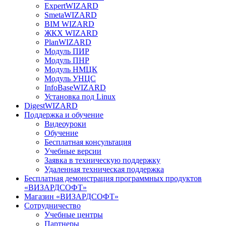
ExpertWIZARD
SmetaWIZARD
BIM WIZARD
ЖКХ WIZARD
PlanWIZARD
Модуль ПИР
Модуль ПНР
Модуль НМЦК
Модуль УНЦС
InfoBaseWIZARD
Установка под Linux
DigestWIZARD
Поддержка и обучение
Видеоуроки
Обучение
Бесплатная консультация
Учебные версии
Заявка в техническую поддержку
Удаленная техническая поддержка
Бесплатная демонстрация программных продуктов
«ВИЗАРДСОФТ»
Магазин «ВИЗАРДСОФТ»
Сотрудничество
Учебные центры
Партнеры