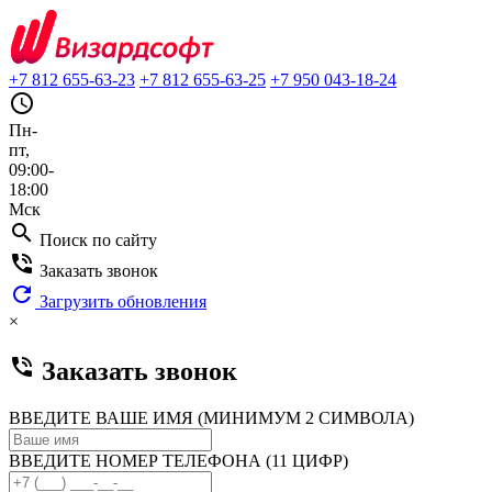
+7 812 655-63-23
+7 812 655-63-25
+7 950 043-18-24
query_builder
Пн-
пт,
09:00-
18:00
Мск
search
Поиск по сайту
phone_in_talk
Заказать звонок
refresh
Загрузить обновления
×
phone_in_talk
Заказать звонок
ВВЕДИТЕ ВАШЕ ИМЯ (МИНИМУМ 2 СИМВОЛА)
ВВЕДИТЕ НОМЕР ТЕЛЕФОНА (11 ЦИФР)