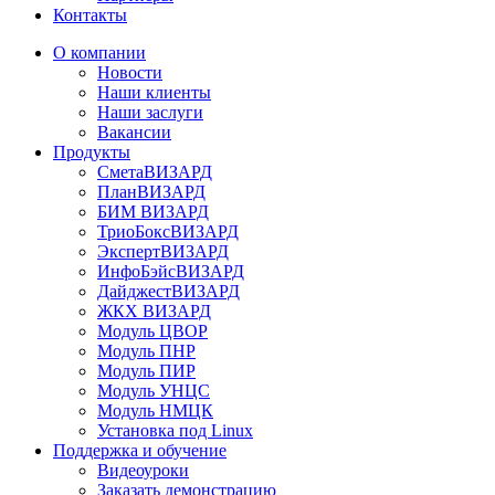
Контакты
О компании
Новости
Наши клиенты
Наши заслуги
Вакансии
Продукты
СметаВИЗАРД
ПланВИЗАРД
БИМ ВИЗАРД
ТриоБоксВИЗАРД
ЭкспертВИЗАРД
ИнфоБэйсВИЗАРД
ДайджестВИЗАРД
ЖКХ ВИЗАРД
Модуль ЦВОР
Модуль ПНР
Модуль ПИР
Модуль УНЦС
Модуль НМЦК
Установка под Linux
Поддержка и обучение
Видеоуроки
Заказать демонстрацию