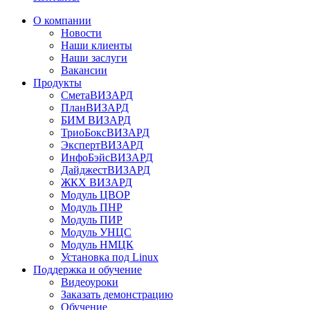
О компании
Новости
Наши клиенты
Наши заслуги
Вакансии
Продукты
СметаВИЗАРД
ПланВИЗАРД
БИМ ВИЗАРД
ТриоБоксВИЗАРД
ЭкспертВИЗАРД
ИнфоБэйсВИЗАРД
ДайджестВИЗАРД
ЖКХ ВИЗАРД
Модуль ЦВОР
Модуль ПНР
Модуль ПИР
Модуль УНЦС
Модуль НМЦК
Установка под Linux
Поддержка и обучение
Видеоуроки
Заказать демонстрацию
Обучение