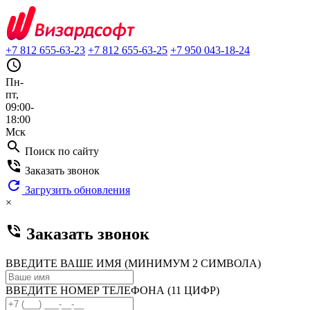
+7 812 655-63-23
+7 812 655-63-25
+7 950 043-18-24
query_builder
Пн-
пт,
09:00-
18:00
Мск
search
Поиск по сайту
phone_in_talk
Заказать звонок
refresh
Загрузить обновления
×
phone_in_talk
Заказать звонок
ВВЕДИТЕ ВАШЕ ИМЯ (МИНИМУМ 2 СИМВОЛА)
ВВЕДИТЕ НОМЕР ТЕЛЕФОНА (11 ЦИФР)