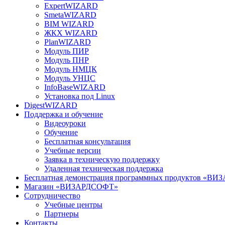
ExpertWIZARD
SmetaWIZARD
BIM WIZARD
ЖКХ WIZARD
PlanWIZARD
Модуль ПИР
Модуль ПНР
Модуль НМЦК
Модуль УНЦС
InfoBaseWIZARD
Установка под Linux
DigestWIZARD
Поддержка и обучение
Видеоуроки
Обучение
Бесплатная консультация
Учебные версии
Заявка в техническую поддержку
Удаленная техническая поддержка
Бесплатная демонстрация программных продуктов «В
Магазин «ВИЗАРДСОФТ»
Сотрудничество
Учебные центры
Партнеры
Контакты