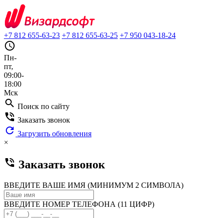
+7 812 655-63-23
+7 812 655-63-25
+7 950 043-18-24
query_builder
Пн-
пт,
09:00-
18:00
Мск
search
Поиск по сайту
phone_in_talk
Заказать звонок
refresh
Загрузить обновления
×
phone_in_talk
Заказать звонок
ВВЕДИТЕ ВАШЕ ИМЯ (МИНИМУМ 2 СИМВОЛА)
ВВЕДИТЕ НОМЕР ТЕЛЕФОНА (11 ЦИФР)