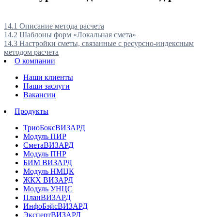
14.1 Описание метода расчета
14.2 Шаблоны форм «Локальная смета»
14.3 Настройки сметы, связанные с ресурсно-индексным
методом расчета
О компании
Наши клиенты
Наши заслуги
Вакансии
Продукты
ТриоБоксВИЗАРД
Модуль ПИР
СметаВИЗАРД
Модуль ПНР
БИМ ВИЗАРД
Модуль НМЦК
ЖКХ ВИЗАРД
Модуль УНЦС
ПланВИЗАРД
ИнфоБэйсВИЗАРД
ЭкспертВИЗАРД