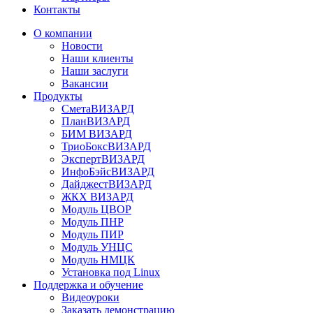
Контакты
О компании
Новости
Наши клиенты
Наши заслуги
Вакансии
Продукты
СметаВИЗАРД
ПланВИЗАРД
БИМ ВИЗАРД
ТриоБоксВИЗАРД
ЭкспертВИЗАРД
ИнфоБэйсВИЗАРД
ДайджестВИЗАРД
ЖКХ ВИЗАРД
Модуль ЦВОР
Модуль ПНР
Модуль ПИР
Модуль УНЦС
Модуль НМЦК
Установка под Linux
Поддержка и обучение
Видеоуроки
Заказать демонстрацию