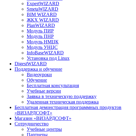
ExpertWIZARD
SmetaWIZARD
BIM WIZARD
ЖКХ WIZARD
PlanWIZARD
Модуль ПИР
Модуль ПНР
Модуль НМЦК
Модуль УНЦС
InfoBaseWIZARD
Установка под Linux
DigestWIZARD
Поддержка и обучение
Видеоуроки
Обучение
Бесплатная консультация
Учебные версии
Заявка в техническую поддержку
Удаленная техническая поддержка
Бесплатная демонстрация программных продуктов
«ВИЗАРДСОФТ»
Магазин «ВИЗАРДСОФТ»
Сотрудничество
Учебные центры
Партнеры