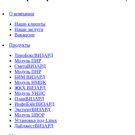
О компании
Наши клиенты
Наши заслуги
Вакансии
Продукты
ТриоБоксВИЗАРД
Модуль ПИР
СметаВИЗАРД
Модуль ПНР
БИМ ВИЗАРД
Модуль НМЦК
ЖКХ ВИЗАРД
Модуль УНЦС
ПланВИЗАРД
ИнфоБэйсВИЗАРД
ЭкспертВИЗАРД
Модуль ЦВОР
Установка под Linux
ДайджестВИЗАРД