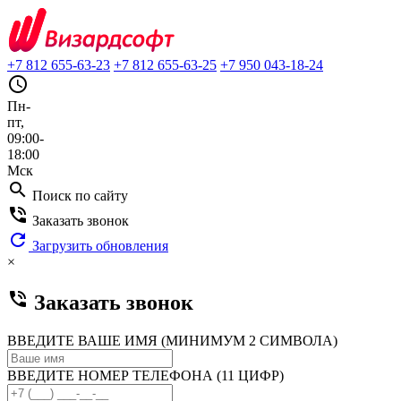
+7 812 655-63-23
+7 812 655-63-25
+7 950 043-18-24
query_builder
Пн-
пт,
09:00-
18:00
Мск
search
Поиск по сайту
phone_in_talk
Заказать звонок
refresh
Загрузить обновления
×
phone_in_talk
Заказать звонок
ВВЕДИТЕ ВАШЕ ИМЯ (МИНИМУМ 2 СИМВОЛА)
ВВЕДИТЕ НОМЕР ТЕЛЕФОНА (11 ЦИФР)