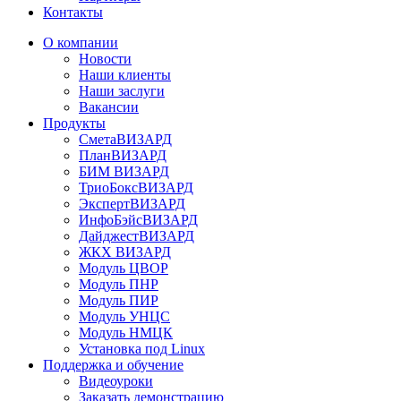
Контакты
О компании
Новости
Наши клиенты
Наши заслуги
Вакансии
Продукты
СметаВИЗАРД
ПланВИЗАРД
БИМ ВИЗАРД
ТриоБоксВИЗАРД
ЭкспертВИЗАРД
ИнфоБэйсВИЗАРД
ДайджестВИЗАРД
ЖКХ ВИЗАРД
Модуль ЦВОР
Модуль ПНР
Модуль ПИР
Модуль УНЦС
Модуль НМЦК
Установка под Linux
Поддержка и обучение
Видеоуроки
Заказать демонстрацию