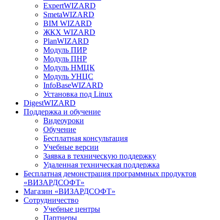
ExpertWIZARD
SmetaWIZARD
BIM WIZARD
ЖКХ WIZARD
PlanWIZARD
Модуль ПИР
Модуль ПНР
Модуль НМЦК
Модуль УНЦС
InfoBaseWIZARD
Установка под Linux
DigestWIZARD
Поддержка и обучение
Видеоуроки
Обучение
Бесплатная консультация
Учебные версии
Заявка в техническую поддержку
Удаленная техническая поддержка
Бесплатная демонстрация программных продуктов
«ВИЗАРДСОФТ»
Магазин «ВИЗАРДСОФТ»
Сотрудничество
Учебные центры
Партнеры