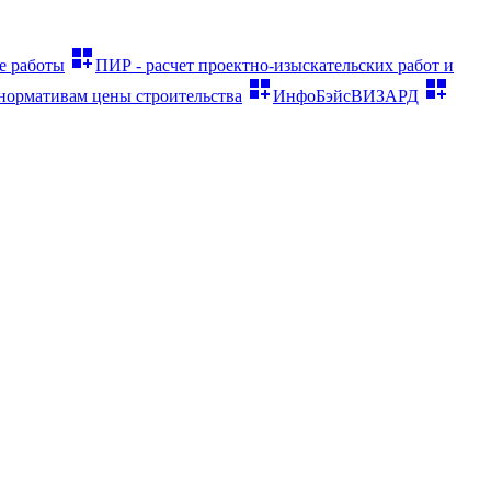
dashboard_customize
е работы
ПИР - расчет проектно-изыскательских работ и
dashboard_customize
dashboard_customize
нормативам цены строительства
ИнфоБэйсВИЗАРД