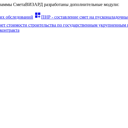
граммы СметаВИЗАРД разработаны дополнительные модули:
dashboard_customize
их обследований
ПНР - составление смет на пусконаладочны
ет стоимости строительства по государственным укрупненным 
контракта