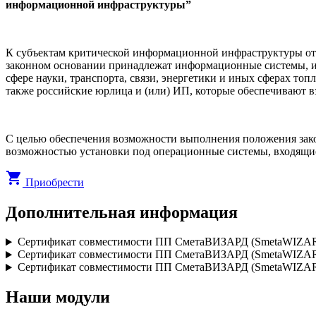
информационной инфраструктуры”
К субъектам критической информационной инфраструктуры отно
законном основании принадлежат информационные системы, 
сфере науки, транспорта, связи, энергетики и иных сферах то
также российские юрлица и (или) ИП, которые обеспечивают в
С целью обеспечения возможности выполнения положения за
возможностью установки под операционные системы, входящие 
shopping_cart
Приобрести
Дополнительная информация
Сертификат совместимости ПП СметаВИЗАРД (SmetaWIZARD
Сертификат совместимости ПП СметаВИЗАРД (SmetaWIZAR
Сертификат совместимости ПП СметаВИЗАРД (SmetaWIZAR
Наши модули