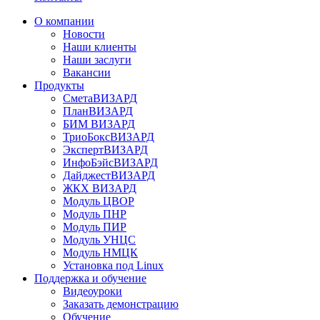
О компании
Новости
Наши клиенты
Наши заслуги
Вакансии
Продукты
СметаВИЗАРД
ПланВИЗАРД
БИМ ВИЗАРД
ТриоБоксВИЗАРД
ЭкспертВИЗАРД
ИнфоБэйсВИЗАРД
ДайджестВИЗАРД
ЖКХ ВИЗАРД
Модуль ЦВОР
Модуль ПНР
Модуль ПИР
Модуль УНЦС
Модуль НМЦК
Установка под Linux
Поддержка и обучение
Видеоуроки
Заказать демонстрацию
Обучение