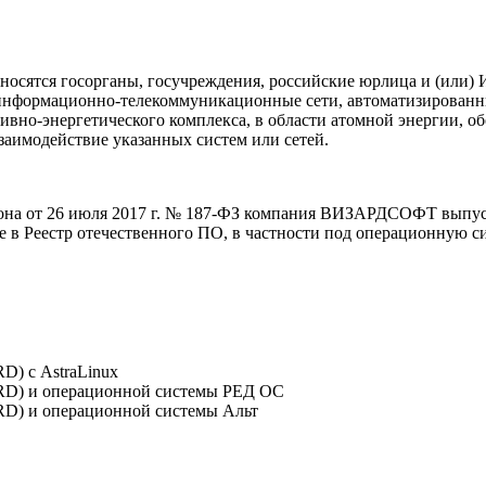
сятся госорганы, госучреждения, российские юрлица и (или) И
информационно-телекоммуникационные сети, автоматизированн
пливно-энергетического комплекса, в области атомной энергии,
заимодействие указанных систем или сетей.
кона от 26 июля 2017 г. № 187-ФЗ компания ВИЗАРДСОФТ вып
в Реестр отечественного ПО, в частности под операционную си
) с AstraLinux
D) и операционной системы РЕД ОС
D) и операционной системы Альт