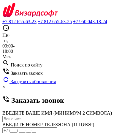
+7 812 655-63-23
+7 812 655-63-25
+7 950 043-18-24
query_builder
Пн-
пт,
09:00-
18:00
Мск
search
Поиск по сайту
phone_in_talk
Заказать звонок
refresh
Загрузить обновления
×
phone_in_talk
Заказать звонок
ВВЕДИТЕ ВАШЕ ИМЯ (МИНИМУМ 2 СИМВОЛА)
ВВЕДИТЕ НОМЕР ТЕЛЕФОНА (11 ЦИФР)