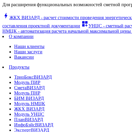
Для расширения функциональных возможностей сметной про
bolt
ЖКХ ВИЗАРД - расчет стоимости проведения энергетическ
dashboard_customize
составления проектной документации
УНЦС - сметный расч
НМЦК - автоматизация расчета начальной максимальной цены 
О компании
Наши клиенты
Наши заслуги
Вакансии
Продукты
ТриоБоксВИЗАРД
Модуль ПИР
СметаВИЗАРД
Модуль ПНР
БИМ ВИЗАРД
Модуль НМЦК
ЖКХ ВИЗАРД
Модуль УНЦС
ПланВИЗАРД
ИнфоБэйсВИЗАРД
ЭкспертВИЗАРД