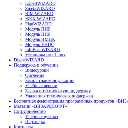
ExpertWIZARD
SmetaWIZARD
BIM WIZARD
ЖКХ WIZARD
PlanWIZARD
Модуль ПИР
Модуль ПНР
Модуль НМЦК
Модуль УНЦС
InfoBaseWIZARD
Установка под Linux
DigestWIZARD
Поддержка и обучение
Видеоуроки
Обучение
Бесплатная консультация
Учебные версии
Заявка в техническую поддержку
Удаленная техническая поддержка
Бесплатная демонстрация программных продуктов «В
Магазин «ВИЗАРДСОФТ»
Сотрудничество
Учебные центры
Партнеры
Контакты