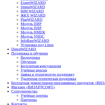
ExpertWIZARD
SmetaWIZARD
BIM WIZARD
ЖКХ WIZARD
PlanWIZARD
Модуль ПИР
Модуль ПНР
Модуль НМЦК
Модуль УНЦС
InfoBaseWIZARD
Установка под Linux
DigestWIZARD
Поддержка и обучение
Видеоуроки
Обучение
Бесплатная консультация
Учебные версии
Заявка в техническую поддержку
Удаленная техническая поддержка
Бесплатная демонстрация программных продуктов «В
Магазин «ВИЗАРДСОФТ»
Сотрудничество
Учебные центры
Партнеры
Контакты