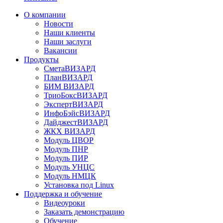
О компании
Новости
Наши клиенты
Наши заслуги
Вакансии
Продукты
СметаВИЗАРД
ПланВИЗАРД
БИМ ВИЗАРД
ТриоБоксВИЗАРД
ЭкспертВИЗАРД
ИнфоБэйсВИЗАРД
ДайджестВИЗАРД
ЖКХ ВИЗАРД
Модуль ЦВОР
Модуль ПНР
Модуль ПИР
Модуль УНЦС
Модуль НМЦК
Установка под Linux
Поддержка и обучение
Видеоуроки
Заказать демонстрацию
Обучение