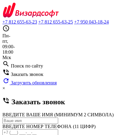
+7 812 655-63-23
+7 812 655-63-25
+7 950 043-18-24
query_builder
Пн-
пт,
09:00-
18:00
Мск
search
Поиск по сайту
phone_in_talk
Заказать звонок
refresh
Загрузить обновления
×
phone_in_talk
Заказать звонок
ВВЕДИТЕ ВАШЕ ИМЯ (МИНИМУМ 2 СИМВОЛА)
ВВЕДИТЕ НОМЕР ТЕЛЕФОНА (11 ЦИФР)