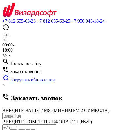
+7 812 655-63-23
+7 812 655-63-25
+7 950 043-18-24
query_builder
Пн-
пт,
09:00-
18:00
Мск
search
Поиск по сайту
phone_in_talk
Заказать звонок
refresh
Загрузить обновления
×
phone_in_talk
Заказать звонок
ВВЕДИТЕ ВАШЕ ИМЯ (МИНИМУМ 2 СИМВОЛА)
ВВЕДИТЕ НОМЕР ТЕЛЕФОНА (11 ЦИФР)