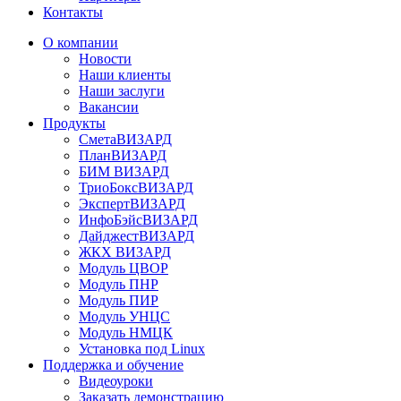
Контакты
О компании
Новости
Наши клиенты
Наши заслуги
Вакансии
Продукты
СметаВИЗАРД
ПланВИЗАРД
БИМ ВИЗАРД
ТриоБоксВИЗАРД
ЭкспертВИЗАРД
ИнфоБэйсВИЗАРД
ДайджестВИЗАРД
ЖКХ ВИЗАРД
Модуль ЦВОР
Модуль ПНР
Модуль ПИР
Модуль УНЦС
Модуль НМЦК
Установка под Linux
Поддержка и обучение
Видеоуроки
Заказать демонстрацию