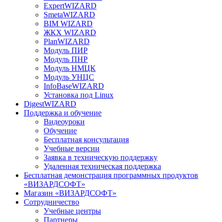
ExpertWIZARD
SmetaWIZARD
BIM WIZARD
ЖКХ WIZARD
PlanWIZARD
Модуль ПИР
Модуль ПНР
Модуль НМЦК
Модуль УНЦС
InfoBaseWIZARD
Установка под Linux
DigestWIZARD
Поддержка и обучение
Видеоуроки
Обучение
Бесплатная консультация
Учебные версии
Заявка в техническую поддержку
Удаленная техническая поддержка
Бесплатная демонстрация программных продуктов
«ВИЗАРДСОФТ»
Магазин «ВИЗАРДСОФТ»
Сотрудничество
Учебные центры
Партнеры