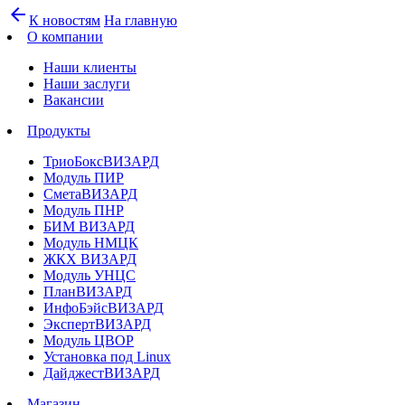
arrow_back
К новостям
На главную
О компании
Наши клиенты
Наши заслуги
Вакансии
Продукты
ТриоБоксВИЗАРД
Модуль ПИР
СметаВИЗАРД
Модуль ПНР
БИМ ВИЗАРД
Модуль НМЦК
ЖКХ ВИЗАРД
Модуль УНЦС
ПланВИЗАРД
ИнфоБэйсВИЗАРД
ЭкспертВИЗАРД
Модуль ЦВОР
Установка под Linux
ДайджестВИЗАРД
Магазин