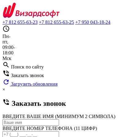
+7 812 655-63-23
+7 812 655-63-25
+7 950 043-18-24
query_builder
Пн-
пт,
09:00-
18:00
Мск
search
Поиск по сайту
phone_in_talk
Заказать звонок
refresh
Загрузить обновления
×
phone_in_talk
Заказать звонок
ВВЕДИТЕ ВАШЕ ИМЯ (МИНИМУМ 2 СИМВОЛА)
ВВЕДИТЕ НОМЕР ТЕЛЕФОНА (11 ЦИФР)