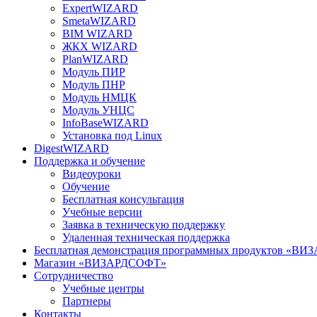
ExpertWIZARD
SmetaWIZARD
BIM WIZARD
ЖКХ WIZARD
PlanWIZARD
Модуль ПИР
Модуль ПНР
Модуль НМЦК
Модуль УНЦС
InfoBaseWIZARD
Установка под Linux
DigestWIZARD
Поддержка и обучение
Видеоуроки
Обучение
Бесплатная консультация
Учебные версии
Заявка в техническую поддержку
Удаленная техническая поддержка
Бесплатная демонстрация программных продуктов «В
Магазин «ВИЗАРДСОФТ»
Сотрудничество
Учебные центры
Партнеры
Контакты