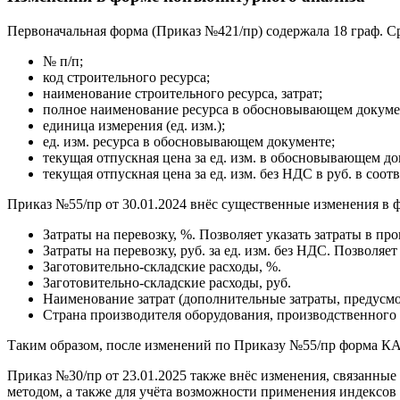
Первоначальная форма (Приказ №421/пр) содержала 18 граф. С
№ п/п;
код строительного ресурса;
наименование строительного ресурса, затрат;
полное наименование ресурса в обосновывающем докуме
единица измерения (ед. изм.);
ед. изм. ресурса в обосновывающем документе;
текущая отпускная цена за ед. изм. в обосновывающем до
текущая отпускная цена за ед. изм. без НДС в руб. в соот
Приказ №55/пр от 30.01.2024 внёс существенные изменения в 
Затраты на перевозку, %. Позволяет указать затраты в про
Затраты на перевозку, руб. за ед. изм. без НДС. Позволяет
Заготовительно-складские расходы, %.
Заготовительно-складские расходы, руб.
Наименование затрат (дополнительные затраты, предусмо
Страна производителя оборудования, производственного 
Таким образом, после изменений по Приказу №55/пр форма КА 
Приказ №30/пр от 23.01.2025 также внёс изменения, связанн
методом, а также для учёта возможности применения индексов