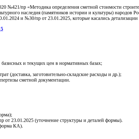
20 №421/пр «Методика определения сметной стоимости строител
ультурного наследия (памятников истории и культуры) народов 
.01.2024 и №30/пр от 23.01.2025, которые касались детализаци
 5
 базисных и текущих цен в нормативных базах;
рат (доставка, заготовительно‑складские расходы и др.);
спертизы сметной документации.
орма);
пр от 23.01.2025 (уточнение структуры и деталей формы).
форма КА).