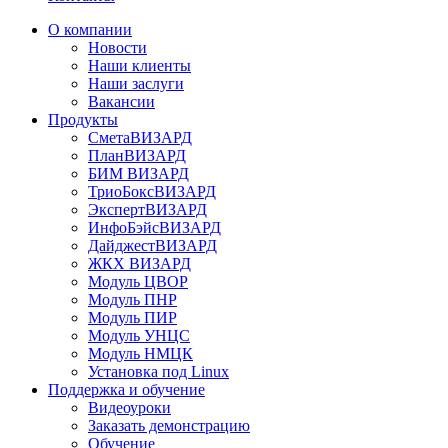
О компании
Новости
Наши клиенты
Наши заслуги
Вакансии
Продукты
СметаВИЗАРД
ПланВИЗАРД
БИМ ВИЗАРД
ТриоБоксВИЗАРД
ЭкспертВИЗАРД
ИнфоБэйсВИЗАРД
ДайджестВИЗАРД
ЖКХ ВИЗАРД
Модуль ЦВОР
Модуль ПНР
Модуль ПИР
Модуль УНЦС
Модуль НМЦК
Установка под Linux
Поддержка и обучение
Видеоуроки
Заказать демонстрацию
Обучение