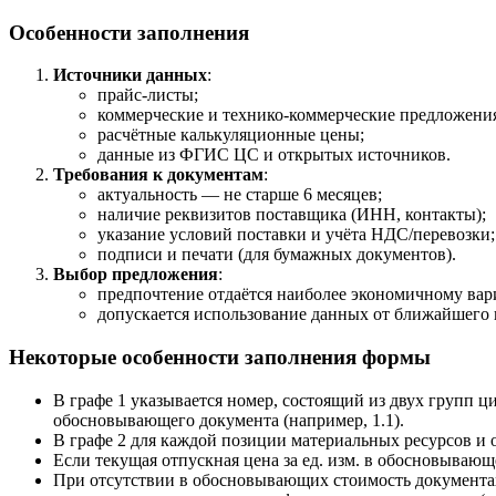
Особенности заполнения
Источники данных
:
прайс‑листы;
коммерческие и технико‑коммерческие предложени
расчётные калькуляционные цены;
данные из ФГИС ЦС и открытых источников.
Требования к документам
:
актуальность — не старше 6 месяцев;
наличие реквизитов поставщика (ИНН, контакты);
указание условий поставки и учёта НДС/перевозки;
подписи и печати (для бумажных документов).
Выбор предложения
:
предпочтение отдаётся наиболее экономичному вари
допускается использование данных от ближайшего 
Некоторые особенности заполнения формы
В графе 1 указывается номер, состоящий из двух групп ц
обосновывающего документа (например, 1.1).
В графе 2 для каждой позиции материальных ресурсов и о
Если текущая отпускная цена за ед. изм. в обосновывающе
При отсутствии в обосновывающих стоимость документа