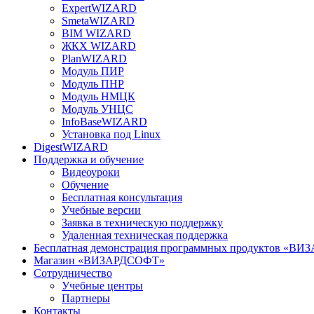
ExpertWIZARD
SmetaWIZARD
BIM WIZARD
ЖКХ WIZARD
PlanWIZARD
Модуль ПИР
Модуль ПНР
Модуль НМЦК
Модуль УНЦС
InfoBaseWIZARD
Установка под Linux
DigestWIZARD
Поддержка и обучение
Видеоуроки
Обучение
Бесплатная консультация
Учебные версии
Заявка в техническую поддержку
Удаленная техническая поддержка
Бесплатная демонстрация программных продуктов «В
Магазин «ВИЗАРДСОФТ»
Сотрудничество
Учебные центры
Партнеры
Контакты