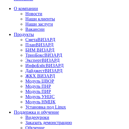
О компании
Новости
Наши клиенты
Наши заслуги
Вакансии
Продукты
СметаВИЗАРД
ПланВИЗАРД
БИМ ВИЗАРД
ТриоБоксВИЗАРД
ЭкспертВИЗАРД
ИнфоБэйсВИЗАРД
ДайджестВИЗАРД
ЖКХ ВИЗАРД
Модуль ЦВОР
Модуль ПНР
Модуль ПИР
Модуль УНЦС
Модуль НМЦК
Установка под Linux
Поддержка и обучение
Видеоуроки
Заказать демонстрацию
Обучение