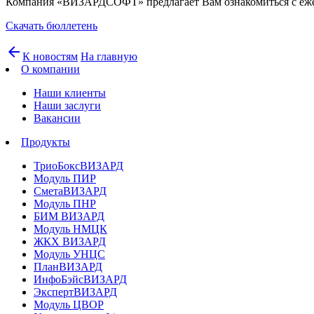
Компания «ВИЗАРДСОФТ» предлагает Вам ознакомиться с ежене
Скачать бюллетень
arrow_back
К новостям
На главную
О компании
Наши клиенты
Наши заслуги
Вакансии
Продукты
ТриоБоксВИЗАРД
Модуль ПИР
СметаВИЗАРД
Модуль ПНР
БИМ ВИЗАРД
Модуль НМЦК
ЖКХ ВИЗАРД
Модуль УНЦС
ПланВИЗАРД
ИнфоБэйсВИЗАРД
ЭкспертВИЗАРД
Модуль ЦВОР