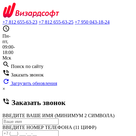
+7 812 655-63-23
+7 812 655-63-25
+7 950 043-18-24
query_builder
Пн-
пт,
09:00-
18:00
Мск
search
Поиск по сайту
phone_in_talk
Заказать звонок
refresh
Загрузить обновления
×
phone_in_talk
Заказать звонок
ВВЕДИТЕ ВАШЕ ИМЯ (МИНИМУМ 2 СИМВОЛА)
ВВЕДИТЕ НОМЕР ТЕЛЕФОНА (11 ЦИФР)