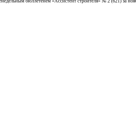
дельным бюллетенем «Ассистент строителя» № 2 (621) за нояб