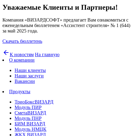
Уважаемые Клиенты и Партнеры!
Компания «ВИЗАРДСОФТ» предлагает Вам ознакомиться с
еженедельным бюллетенем «Ассистент строителя» № 1 (644)
за май 2025 года.
Скачать бюллетень
arrow_back
К новостям
На главную
О компании
Наши клиенты
Наши заслуги
Вакансии
Продукты
ТриоБоксВИЗАРД
Модуль ПИР
СметаВИЗАРД
Модуль ПНР
БИМ ВИЗАРД
Модуль НМЦК
ЖКХ ВИЗАРД