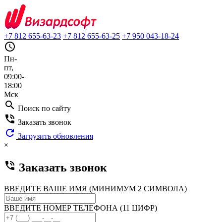
+7 812 655-63-23
+7 812 655-63-25
+7 950 043-18-24
query_builder
Пн-
пт,
09:00-
18:00
Мск
search
Поиск по сайту
phone_in_talk
Заказать звонок
refresh
Загрузить обновления
×
phone_in_talk
Заказать звонок
ВВЕДИТЕ ВАШЕ ИМЯ (МИНИМУМ 2 СИМВОЛА)
ВВЕДИТЕ НОМЕР ТЕЛЕФОНА (11 ЦИФР)