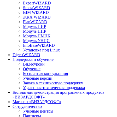
ExpertWIZARD
SmetaWIZARD
BIM WIZARD
ЖКХ WIZARD
PlanWIZARD
Модуль ПИР
Модуль ПНР
Модуль НМЦК
Модуль УНЦС
InfoBaseWIZARD
Установка под Linux
DigestWIZARD
Поддержка и обучение
Видеоуроки
Обучение
Бесплатная консультация
Учебные версии
Заявка в техническую поддержку
Удаленная техническая поддержка
Бесплатная демонстрация программных продуктов
«ВИЗАРДСОФТ»
Магазин «ВИЗАРДСОФТ»
Сотрудничество
Учебные центры
Партнеры