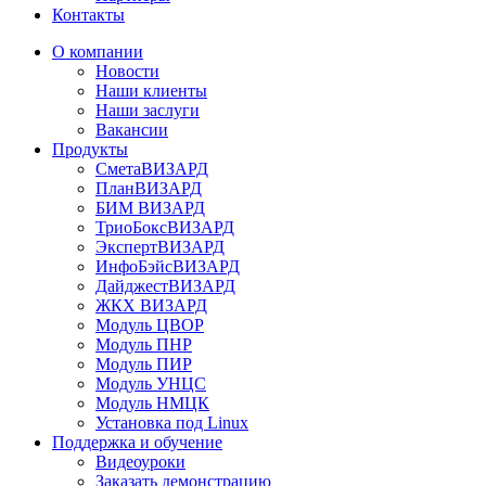
Контакты
О компании
Новости
Наши клиенты
Наши заслуги
Вакансии
Продукты
СметаВИЗАРД
ПланВИЗАРД
БИМ ВИЗАРД
ТриоБоксВИЗАРД
ЭкспертВИЗАРД
ИнфоБэйсВИЗАРД
ДайджестВИЗАРД
ЖКХ ВИЗАРД
Модуль ЦВОР
Модуль ПНР
Модуль ПИР
Модуль УНЦС
Модуль НМЦК
Установка под Linux
Поддержка и обучение
Видеоуроки
Заказать демонстрацию