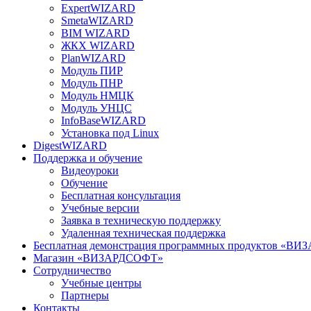
ExpertWIZARD
SmetaWIZARD
BIM WIZARD
ЖКХ WIZARD
PlanWIZARD
Модуль ПИР
Модуль ПНР
Модуль НМЦК
Модуль УНЦС
InfoBaseWIZARD
Установка под Linux
DigestWIZARD
Поддержка и обучение
Видеоуроки
Обучение
Бесплатная консультация
Учебные версии
Заявка в техническую поддержку
Удаленная техническая поддержка
Бесплатная демонстрация программных продуктов «В
Магазин «ВИЗАРДСОФТ»
Сотрудничество
Учебные центры
Партнеры
Контакты