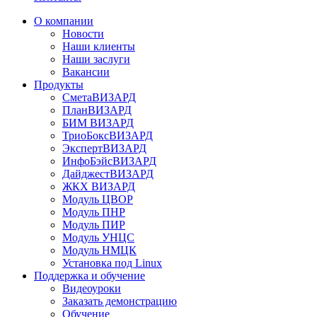
О компании
Новости
Наши клиенты
Наши заслуги
Вакансии
Продукты
СметаВИЗАРД
ПланВИЗАРД
БИМ ВИЗАРД
ТриоБоксВИЗАРД
ЭкспертВИЗАРД
ИнфоБэйсВИЗАРД
ДайджестВИЗАРД
ЖКХ ВИЗАРД
Модуль ЦВОР
Модуль ПНР
Модуль ПИР
Модуль УНЦС
Модуль НМЦК
Установка под Linux
Поддержка и обучение
Видеоуроки
Заказать демонстрацию
Обучение