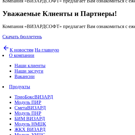
Компания «ВИЗАРДСОФТ» предлагает Вам ознакомиться с ежене
Уважаемые Клиенты и Партнеры!
Компания «ВИЗАРДСОФТ» предлагает Вам ознакомиться с ежене
Скачать бюллетень
arrow_back
К новостям
На главную
О компании
Наши клиенты
Наши заслуги
Вакансии
Продукты
ТриоБоксВИЗАРД
Модуль ПИР
СметаВИЗАРД
Модуль ПНР
БИМ ВИЗАРД
Модуль НМЦК
ЖКХ ВИЗАРД
Модуль УНЦС