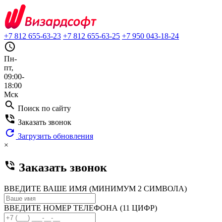
+7 812 655-63-23
+7 812 655-63-25
+7 950 043-18-24
query_builder
Пн-
пт,
09:00-
18:00
Мск
search
Поиск по сайту
phone_in_talk
Заказать звонок
refresh
Загрузить обновления
×
phone_in_talk
Заказать звонок
ВВЕДИТЕ ВАШЕ ИМЯ (МИНИМУМ 2 СИМВОЛА)
ВВЕДИТЕ НОМЕР ТЕЛЕФОНА (11 ЦИФР)