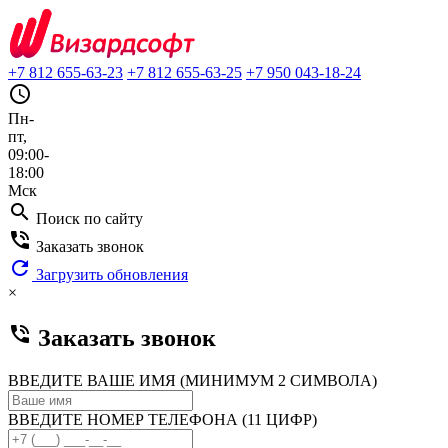
+7 812 655-63-23
+7 812 655-63-25
+7 950 043-18-24
query_builder
Пн-
пт,
09:00-
18:00
Мск
search
Поиск по сайту
phone_in_talk
Заказать звонок
refresh
Загрузить обновления
×
phone_in_talk
Заказать звонок
ВВЕДИТЕ ВАШЕ ИМЯ (МИНИМУМ 2 СИМВОЛА)
ВВЕДИТЕ НОМЕР ТЕЛЕФОНА (11 ЦИФР)