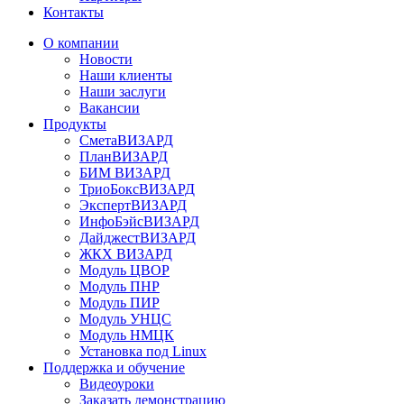
Контакты
О компании
Новости
Наши клиенты
Наши заслуги
Вакансии
Продукты
СметаВИЗАРД
ПланВИЗАРД
БИМ ВИЗАРД
ТриоБоксВИЗАРД
ЭкспертВИЗАРД
ИнфоБэйсВИЗАРД
ДайджестВИЗАРД
ЖКХ ВИЗАРД
Модуль ЦВОР
Модуль ПНР
Модуль ПИР
Модуль УНЦС
Модуль НМЦК
Установка под Linux
Поддержка и обучение
Видеоуроки
Заказать демонстрацию