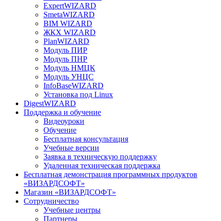
ExpertWIZARD
SmetaWIZARD
BIM WIZARD
ЖКХ WIZARD
PlanWIZARD
Модуль ПИР
Модуль ПНР
Модуль НМЦК
Модуль УНЦС
InfoBaseWIZARD
Установка под Linux
DigestWIZARD
Поддержка и обучение
Видеоуроки
Обучение
Бесплатная консультация
Учебные версии
Заявка в техническую поддержку
Удаленная техническая поддержка
Бесплатная демонстрация программных продуктов
«ВИЗАРДСОФТ»
Магазин «ВИЗАРДСОФТ»
Сотрудничество
Учебные центры
Партнеры