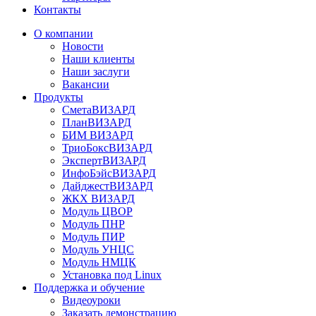
Контакты
О компании
Новости
Наши клиенты
Наши заслуги
Вакансии
Продукты
СметаВИЗАРД
ПланВИЗАРД
БИМ ВИЗАРД
ТриоБоксВИЗАРД
ЭкспертВИЗАРД
ИнфоБэйсВИЗАРД
ДайджестВИЗАРД
ЖКХ ВИЗАРД
Модуль ЦВОР
Модуль ПНР
Модуль ПИР
Модуль УНЦС
Модуль НМЦК
Установка под Linux
Поддержка и обучение
Видеоуроки
Заказать демонстрацию