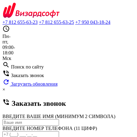
+7 812 655-63-23
+7 812 655-63-25
+7 950 043-18-24
query_builder
Пн-
пт,
09:00-
18:00
Мск
search
Поиск по сайту
phone_in_talk
Заказать звонок
refresh
Загрузить обновления
×
phone_in_talk
Заказать звонок
ВВЕДИТЕ ВАШЕ ИМЯ (МИНИМУМ 2 СИМВОЛА)
ВВЕДИТЕ НОМЕР ТЕЛЕФОНА (11 ЦИФР)