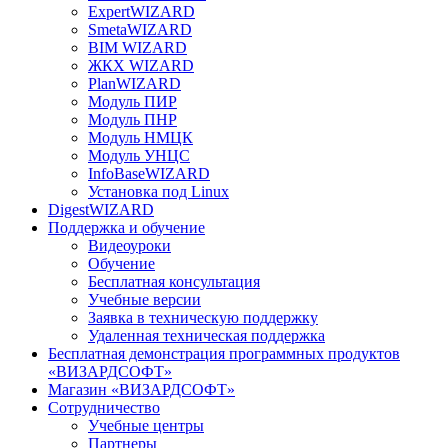
ExpertWIZARD
SmetaWIZARD
BIM WIZARD
ЖКХ WIZARD
PlanWIZARD
Модуль ПИР
Модуль ПНР
Модуль НМЦК
Модуль УНЦС
InfoBaseWIZARD
Установка под Linux
DigestWIZARD
Поддержка и обучение
Видеоуроки
Обучение
Бесплатная консультация
Учебные версии
Заявка в техническую поддержку
Удаленная техническая поддержка
Бесплатная демонстрация программных продуктов
«ВИЗАРДСОФТ»
Магазин «ВИЗАРДСОФТ»
Сотрудничество
Учебные центры
Партнеры