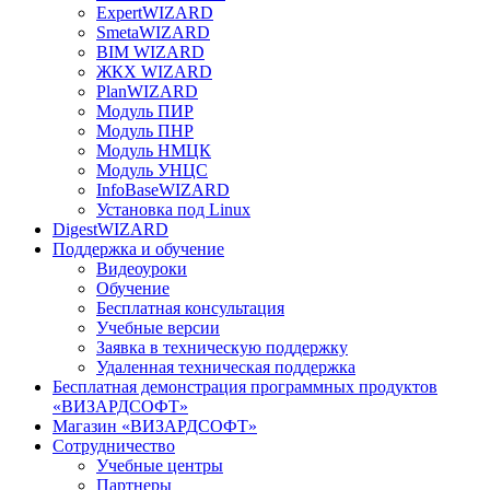
ExpertWIZARD
SmetaWIZARD
BIM WIZARD
ЖКХ WIZARD
PlanWIZARD
Модуль ПИР
Модуль ПНР
Модуль НМЦК
Модуль УНЦС
InfoBaseWIZARD
Установка под Linux
DigestWIZARD
Поддержка и обучение
Видеоуроки
Обучение
Бесплатная консультация
Учебные версии
Заявка в техническую поддержку
Удаленная техническая поддержка
Бесплатная демонстрация программных продуктов
«ВИЗАРДСОФТ»
Магазин «ВИЗАРДСОФТ»
Сотрудничество
Учебные центры
Партнеры