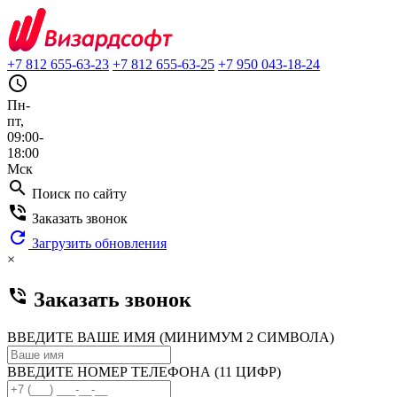
+7 812 655-63-23
+7 812 655-63-25
+7 950 043-18-24
query_builder
Пн-
пт,
09:00-
18:00
Мск
search
Поиск по сайту
phone_in_talk
Заказать звонок
refresh
Загрузить обновления
×
phone_in_talk
Заказать звонок
ВВЕДИТЕ ВАШЕ ИМЯ (МИНИМУМ 2 СИМВОЛА)
ВВЕДИТЕ НОМЕР ТЕЛЕФОНА (11 ЦИФР)