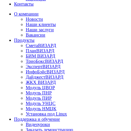
Контакты
О компании
Новости
Наши клиенты
Наши заслуги
Вакансии
Продукты
СметаВИЗАРД
ПланВИЗАРД
БИМ ВИЗАРД
ТриоБоксВИЗАРД
ЭкспертВИЗАРД
ИнфоБэйсВИЗАРД
ДайджестВИЗАРД
ЖКХ ВИЗАРД
Модуль ЦВОР
Модуль ПНР
Модуль ПИР
Модуль УНЦС
Модуль НМЦК
Установка под Linux
Поддержка и обучение
Видеоуроки
Заказать демонстрацию