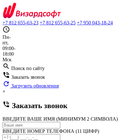
+7 812 655-63-23
+7 812 655-63-25
+7 950 043-18-24
query_builder
Пн-
пт,
09:00-
18:00
Мск
search
Поиск по сайту
phone_in_talk
Заказать звонок
refresh
Загрузить обновления
×
phone_in_talk
Заказать звонок
ВВЕДИТЕ ВАШЕ ИМЯ (МИНИМУМ 2 СИМВОЛА)
ВВЕДИТЕ НОМЕР ТЕЛЕФОНА (11 ЦИФР)