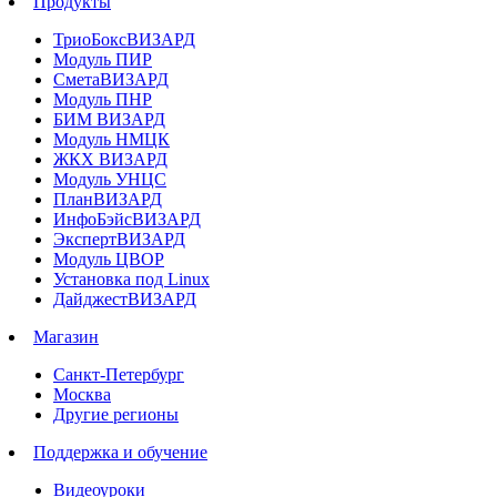
Продукты
ТриоБоксВИЗАРД
Модуль ПИР
СметаВИЗАРД
Модуль ПНР
БИМ ВИЗАРД
Модуль НМЦК
ЖКХ ВИЗАРД
Модуль УНЦС
ПланВИЗАРД
ИнфоБэйсВИЗАРД
ЭкспертВИЗАРД
Модуль ЦВОР
Установка под Linux
ДайджестВИЗАРД
Магазин
Санкт-Петербург
Москва
Другие регионы
Поддержка и обучение
Видеоуроки