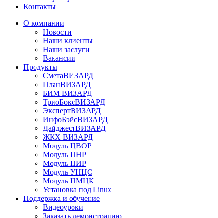
Контакты
О компании
Новости
Наши клиенты
Наши заслуги
Вакансии
Продукты
СметаВИЗАРД
ПланВИЗАРД
БИМ ВИЗАРД
ТриоБоксВИЗАРД
ЭкспертВИЗАРД
ИнфоБэйсВИЗАРД
ДайджестВИЗАРД
ЖКХ ВИЗАРД
Модуль ЦВОР
Модуль ПНР
Модуль ПИР
Модуль УНЦС
Модуль НМЦК
Установка под Linux
Поддержка и обучение
Видеоуроки
Заказать демонстрацию