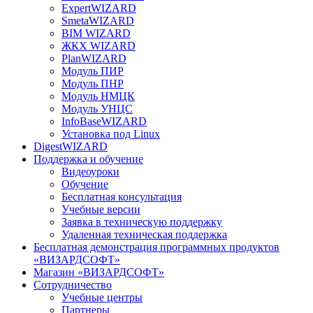
ExpertWIZARD
SmetaWIZARD
BIM WIZARD
ЖКХ WIZARD
PlanWIZARD
Модуль ПИР
Модуль ПНР
Модуль НМЦК
Модуль УНЦС
InfoBaseWIZARD
Установка под Linux
DigestWIZARD
Поддержка и обучение
Видеоуроки
Обучение
Бесплатная консультация
Учебные версии
Заявка в техническую поддержку
Удаленная техническая поддержка
Бесплатная демонстрация программных продуктов
«ВИЗАРДСОФТ»
Магазин «ВИЗАРДСОФТ»
Сотрудничество
Учебные центры
Партнеры