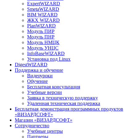
ExpertWIZARD
SmetaWIZARD
BIM WIZARD
ЖКХ WIZARD
PlanWIZARD
Модуль ПИР
Модуль ПНР
Модуль НМЦК
Модуль УНЦС
InfoBaseWIZARD
Установка под Linux
DigestWIZARD
Поддержка и обучение
Видеоуроки
Обучение
Бесплатная консультация
Учебные версии
Заявка в техническую поддержку
Удаленная техническая поддержка
Бесплатная демонстрация программных продуктов
«ВИЗАРДСОФТ»
Магазин «ВИЗАРДСОФТ»
Сотрудничество
Учебные центры
Партнеры