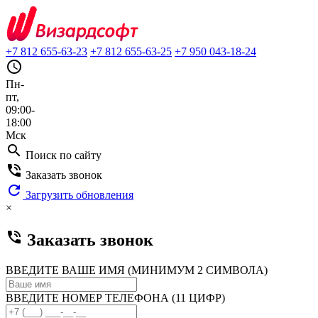
+7 812 655-63-23
+7 812 655-63-25
+7 950 043-18-24
query_builder
Пн-
пт,
09:00-
18:00
Мск
search
Поиск по сайту
phone_in_talk
Заказать звонок
refresh
Загрузить обновления
×
phone_in_talk
Заказать звонок
ВВЕДИТЕ ВАШЕ ИМЯ (МИНИМУМ 2 СИМВОЛА)
ВВЕДИТЕ НОМЕР ТЕЛЕФОНА (11 ЦИФР)