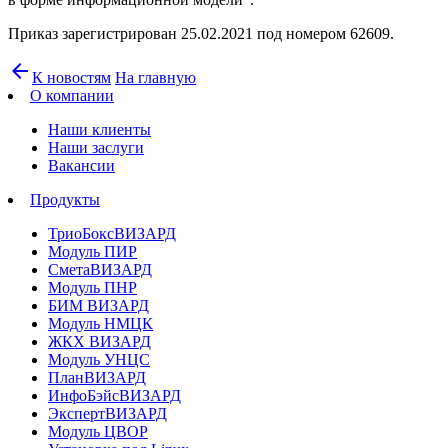
Приказ зарегистрирован 25.02.2021 под номером 62609.
arrow_back
К новостям
На главную
О компании
Наши клиенты
Наши заслуги
Вакансии
Продукты
ТриоБоксВИЗАРД
Модуль ПИР
СметаВИЗАРД
Модуль ПНР
БИМ ВИЗАРД
Модуль НМЦК
ЖКХ ВИЗАРД
Модуль УНЦС
ПланВИЗАРД
ИнфоБэйсВИЗАРД
ЭкспертВИЗАРД
Модуль ЦВОР