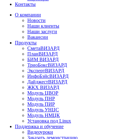
Контакты
О компании
Новости
Наши клиенты
Наши заслуги
Вакансии
Продукты
СметаВИЗАРД
ПланВИЗАРД
БИМ ВИЗАРД
ТриоБоксВИЗАРД
ЭкспертВИЗАРД
ИнфоБэйсВИЗАРД
ДайджестВИЗАРД
ЖКХ ВИЗАРД
Модуль ЦВОР
Модуль ПНР
Модуль ПИР
Модуль УНЦС
Модуль НМЦК
Установка под Linux
Поддержка и обучение
Видеоуроки
Заказать демонстрацию