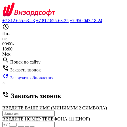
+7 812 655-63-23
+7 812 655-63-25
+7 950 043-18-24
query_builder
Пн-
пт,
09:00-
18:00
Мск
search
Поиск по сайту
phone_in_talk
Заказать звонок
refresh
Загрузить обновления
×
phone_in_talk
Заказать звонок
ВВЕДИТЕ ВАШЕ ИМЯ (МИНИМУМ 2 СИМВОЛА)
ВВЕДИТЕ НОМЕР ТЕЛЕФОНА (11 ЦИФР)