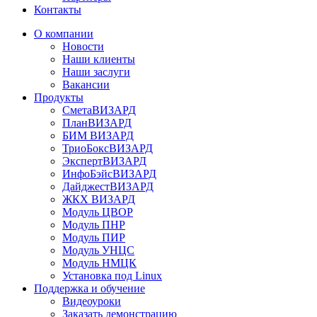
Контакты
О компании
Новости
Наши клиенты
Наши заслуги
Вакансии
Продукты
СметаВИЗАРД
ПланВИЗАРД
БИМ ВИЗАРД
ТриоБоксВИЗАРД
ЭкспертВИЗАРД
ИнфоБэйсВИЗАРД
ДайджестВИЗАРД
ЖКХ ВИЗАРД
Модуль ЦВОР
Модуль ПНР
Модуль ПИР
Модуль УНЦС
Модуль НМЦК
Установка под Linux
Поддержка и обучение
Видеоуроки
Заказать демонстрацию