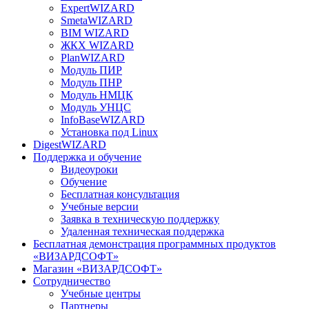
ExpertWIZARD
SmetaWIZARD
BIM WIZARD
ЖКХ WIZARD
PlanWIZARD
Модуль ПИР
Модуль ПНР
Модуль НМЦК
Модуль УНЦС
InfoBaseWIZARD
Установка под Linux
DigestWIZARD
Поддержка и обучение
Видеоуроки
Обучение
Бесплатная консультация
Учебные версии
Заявка в техническую поддержку
Удаленная техническая поддержка
Бесплатная демонстрация программных продуктов
«ВИЗАРДСОФТ»
Магазин «ВИЗАРДСОФТ»
Сотрудничество
Учебные центры
Партнеры