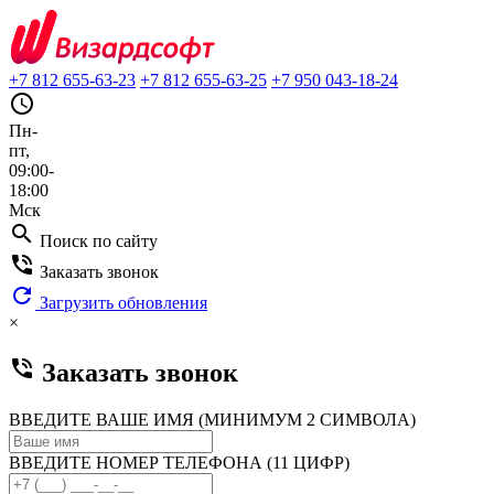
+7 812 655-63-23
+7 812 655-63-25
+7 950 043-18-24
query_builder
Пн-
пт,
09:00-
18:00
Мск
search
Поиск по сайту
phone_in_talk
Заказать звонок
refresh
Загрузить обновления
×
phone_in_talk
Заказать звонок
ВВЕДИТЕ ВАШЕ ИМЯ (МИНИМУМ 2 СИМВОЛА)
ВВЕДИТЕ НОМЕР ТЕЛЕФОНА (11 ЦИФР)