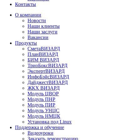
Контакты
О компании
Новости
Наши клиенты
Наши заслуги
Вакансии
Продукты
СметаВИЗАРД
ПланВИЗАРД
БИМ ВИЗАРД
ТриоБоксВИЗАРД
ЭкспертВИЗАРД
ИнфоБэйсВИЗАРД
ДайджестВИЗАРД
ЖКХ ВИЗАРД
Модуль ЦВОР
Модуль ПНР
Модуль ПИР
Модуль УНЦС
Модуль НМЦК
Установка под Linux
Поддержка и обучение
Видеоуроки
Заказать демонстрацию