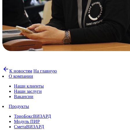
arrow_back
К новостям
На главную
О компании
Наши клиенты
Наши заслуги
Вакансии
Продукты
ТриоБоксВИЗАРД
Модуль ПИР
СметаВИЗАРД