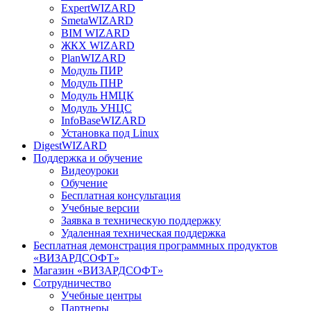
ExpertWIZARD
SmetaWIZARD
BIM WIZARD
ЖКХ WIZARD
PlanWIZARD
Модуль ПИР
Модуль ПНР
Модуль НМЦК
Модуль УНЦС
InfoBaseWIZARD
Установка под Linux
DigestWIZARD
Поддержка и обучение
Видеоуроки
Обучение
Бесплатная консультация
Учебные версии
Заявка в техническую поддержку
Удаленная техническая поддержка
Бесплатная демонстрация программных продуктов
«ВИЗАРДСОФТ»
Магазин «ВИЗАРДСОФТ»
Сотрудничество
Учебные центры
Партнеры