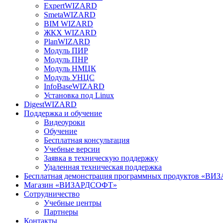
ExpertWIZARD
SmetaWIZARD
BIM WIZARD
ЖКХ WIZARD
PlanWIZARD
Модуль ПИР
Модуль ПНР
Модуль НМЦК
Модуль УНЦС
InfoBaseWIZARD
Установка под Linux
DigestWIZARD
Поддержка и обучение
Видеоуроки
Обучение
Бесплатная консультация
Учебные версии
Заявка в техническую поддержку
Удаленная техническая поддержка
Бесплатная демонстрация программных продуктов «В
Магазин «ВИЗАРДСОФТ»
Сотрудничество
Учебные центры
Партнеры
Контакты