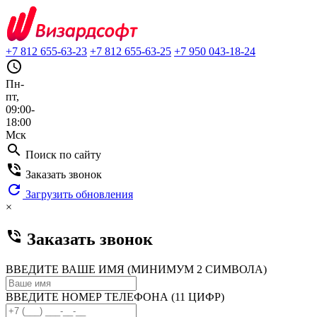
+7 812 655-63-23
+7 812 655-63-25
+7 950 043-18-24
query_builder
Пн-
пт,
09:00-
18:00
Мск
search
Поиск по сайту
phone_in_talk
Заказать звонок
refresh
Загрузить обновления
×
phone_in_talk
Заказать звонок
ВВЕДИТЕ ВАШЕ ИМЯ (МИНИМУМ 2 СИМВОЛА)
ВВЕДИТЕ НОМЕР ТЕЛЕФОНА (11 ЦИФР)