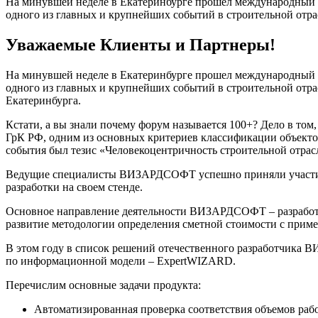
На минувшей неделе в Екатеринбурге прошел международный фо
одного из главных и крупнейших событий в строительной отра
Уважаемые Клиенты и Партнеры!
На минувшей неделе в Екатеринбурге прошел международный фо
одного из главных и крупнейших событий в строительной отр
Екатеринбурга.
Кстати, а вы знали почему форум называется 100+? Дело в том
ГрК РФ, одним из основных критериев классификации объектов 
события был тезис «Человекоцентричность строительной отрас
Ведущие специалисты ВИЗАРДСОФТ успешно приняли участие 
разработки на своем стенде.
Основное направление деятельности ВИЗАРДСОФТ – разработ
развитие методологии определения сметной стоимости с при
В этом году в список решений отечественного разработчика 
по информационной модели – ExpertWIZARD.
Перечислим основные задачи продукта:
Автоматизированная проверка соответствия объемов рабо