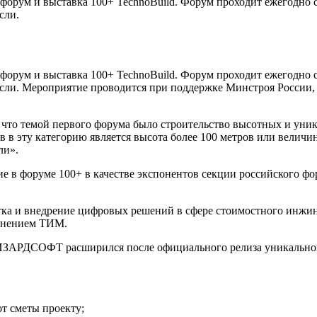
рум и выставка 100+ TechnoBuild. Форум проходит ежегодно с 
сли.
рум и выставка 100+ TechnoBuild. Форум проходит ежегодно с 
асли. Мероприятие проводится при поддержке Минстроя России,
, что темой первого форума было строительство высотных и уник
в эту категорию является высота более 100 метров или величин
ли».
в форуме 100+ в качестве экспонентов секции российского ф
ка и внедрение цифровых решений в сфере стоимостного инжи
менением ТИМ.
ВИЗАРДСОФТ расширился после официального релиза уникальног
т сметы проекту;