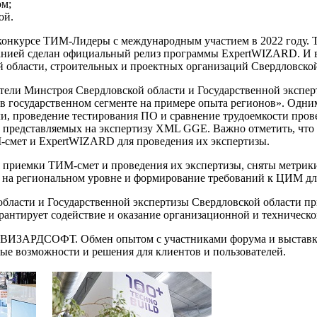
ом;
ой.
 конкурсе ТИМ-Лидеры с международным участием в 2022 году.
анией сделан официальный релиз программы ExpertWIZARD. И в
й области, строительных и проектных организаций Свердловской
тели Минстроя Свердловской области и Государственной эксперт
 государственном сегменте на примере опыта регионов». Одним
и, проведение тестирования ПО и сравнение трудоемкости про
 представляемых на экспертизу XML GGE. Важно отметить, что
ет и ExpertWIZARD для проведения их экспертизы.
я приемки ТИМ-смет и проведения их экспертизы, сняты метрик
в на региональном уровне и формирование требований к ЦИМ дл
бласти и Государственной экспертизы Свердловской области пр
антирует содействие и оказание организационной и техническ
ды ВИЗАРДСОФТ. Обмен опытом с участниками форума и выставк
ые возможности и решения для клиентов и пользователей.