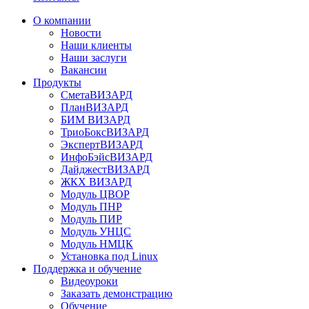
О компании
Новости
Наши клиенты
Наши заслуги
Вакансии
Продукты
СметаВИЗАРД
ПланВИЗАРД
БИМ ВИЗАРД
ТриоБоксВИЗАРД
ЭкспертВИЗАРД
ИнфоБэйсВИЗАРД
ДайджестВИЗАРД
ЖКХ ВИЗАРД
Модуль ЦВОР
Модуль ПНР
Модуль ПИР
Модуль УНЦС
Модуль НМЦК
Установка под Linux
Поддержка и обучение
Видеоуроки
Заказать демонстрацию
Обучение