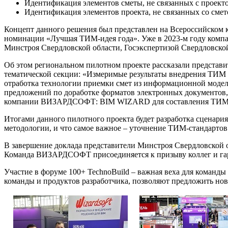
Идентификация элементов сметы, не связанных с проект
Идентификация элементов проекта, не связанных со смет
Концепт данного решения был представлен на Всероссийском
номинации «Лучшая ТИМ-идея года». Уже в 2023-м году комп
Минстроя Свердловской области, Госэкспертизой Свердловско
Об этом региональном пилотном проекте рассказали представи
тематической секции: «Измеримые результаты внедрения ТИМ в
отработка технологии приемки смет из информационной модел
предложений по доработке форматов электронных документов,
компании ВИЗАРДСОФТ: BIM WIZARD для составления ТИМ-см
Итогами данного пилотного проекта будет разработка сценари
методологии, и что самое важное – уточнение ТИМ-стандарто
В завершение доклада представители Минстроя Свердловской о
Команда ВИЗАРДСОФТ присоединяется к призыву коллег и гар
Участие в форуме 100+ TechnoBuild – важная веха для коман
команды и продуктов разработчика, позволяют предложить нов