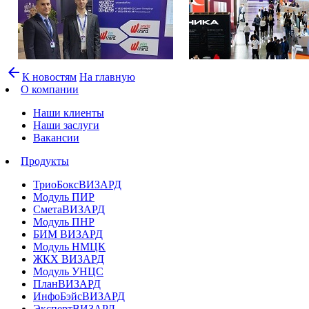
arrow_back
К новостям
На главную
О компании
Наши клиенты
Наши заслуги
Вакансии
Продукты
ТриоБоксВИЗАРД
Модуль ПИР
СметаВИЗАРД
Модуль ПНР
БИМ ВИЗАРД
Модуль НМЦК
ЖКХ ВИЗАРД
Модуль УНЦС
ПланВИЗАРД
ИнфоБэйсВИЗАРД
ЭкспертВИЗАРД