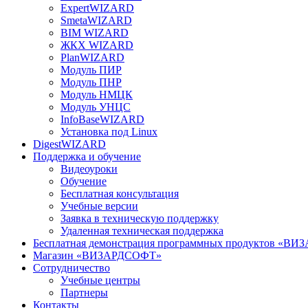
ExpertWIZARD
SmetaWIZARD
BIM WIZARD
ЖКХ WIZARD
PlanWIZARD
Модуль ПИР
Модуль ПНР
Модуль НМЦК
Модуль УНЦС
InfoBaseWIZARD
Установка под Linux
DigestWIZARD
Поддержка и обучение
Видеоуроки
Обучение
Бесплатная консультация
Учебные версии
Заявка в техническую поддержку
Удаленная техническая поддержка
Бесплатная демонстрация программных продуктов «В
Магазин «ВИЗАРДСОФТ»
Сотрудничество
Учебные центры
Партнеры
Контакты