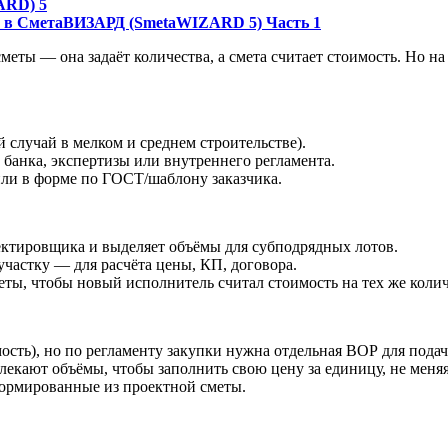
ARD) 5
Р) в СметаВИЗАРД (SmetaWIZARD 5) Часть 1
меты — она задаёт количества, а смета считает стоимость. Но 
й случай в мелком и среднем строительстве).
банка, экспертизы или внутреннего регламента.
 или в форме по ГОСТ/шаблону заказчика.
ектировщика и выделяет объёмы для субподрядных лотов.
участку — для расчёта цены, КП, договора.
ты, чтобы новый исполнитель считал стоимость на тех же колич
мость), но по регламенту закупки нужна отдельная ВОР для под
кают объёмы, чтобы заполнить свою цену за единицу, не меняя
формированные из проектной сметы.