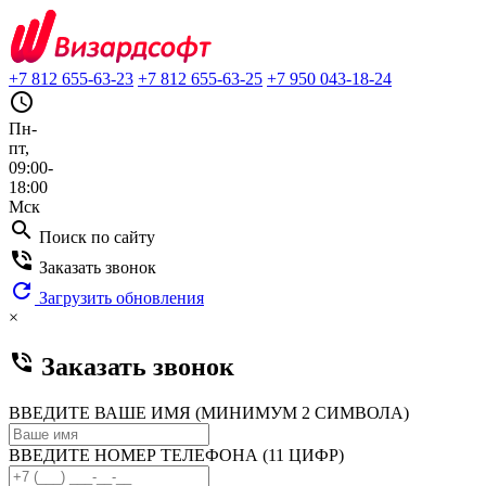
+7 812 655-63-23
+7 812 655-63-25
+7 950 043-18-24
query_builder
Пн-
пт,
09:00-
18:00
Мск
search
Поиск по сайту
phone_in_talk
Заказать звонок
refresh
Загрузить обновления
×
phone_in_talk
Заказать звонок
ВВЕДИТЕ ВАШЕ ИМЯ (МИНИМУМ 2 СИМВОЛА)
ВВЕДИТЕ НОМЕР ТЕЛЕФОНА (11 ЦИФР)