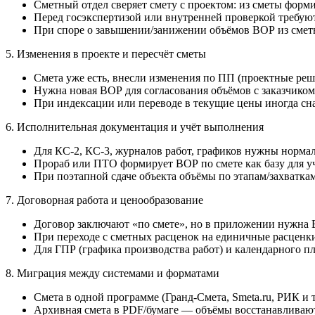
Сметный отдел сверяет смету с проектом: из сметы фор
Перед госэкспертизой или внутренней проверкой требуют
При споре о завышении/занижении объёмов ВОР из сметы
5. Изменения в проекте и пересчёт сметы
Смета уже есть, внесли изменения по ПП (проектные реш
Нужна новая ВОР для согласования объёмов с заказчиком
При индексации или переводе в текущие цены иногда сна
6. Исполнительная документация и учёт выполнения
Для КС-2, КС-3, журналов работ, графиков нужны норма
Прораб или ПТО формирует ВОР по смете как базу для у
При поэтапной сдаче объекта объёмы по этапам/захватка
7. Договорная работа и ценообразование
Договор заключают «по смете», но в приложении нужна 
При переходе с сметных расценок на единичные расценки
Для ГПР (графика производства работ) и календарного п
8. Миграция между системами и форматами
Смета в одной программе (Гранд-Смета, Smeta.ru, РИК и т
Архивная смета в PDF/бумаге — объёмы восстанавливаю