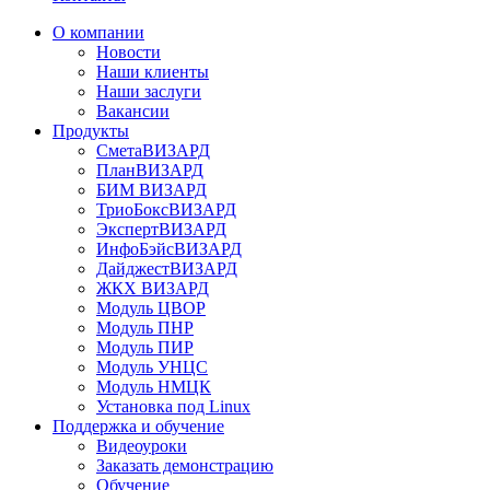
О компании
Новости
Наши клиенты
Наши заслуги
Вакансии
Продукты
СметаВИЗАРД
ПланВИЗАРД
БИМ ВИЗАРД
ТриоБоксВИЗАРД
ЭкспертВИЗАРД
ИнфоБэйсВИЗАРД
ДайджестВИЗАРД
ЖКХ ВИЗАРД
Модуль ЦВОР
Модуль ПНР
Модуль ПИР
Модуль УНЦС
Модуль НМЦК
Установка под Linux
Поддержка и обучение
Видеоуроки
Заказать демонстрацию
Обучение