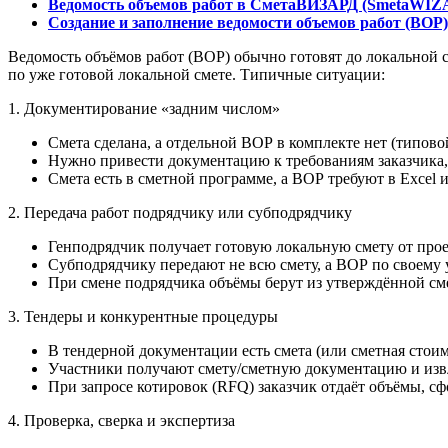
Ведомость объемов работ в СметаВИЗАРД (SmetaWIZ
Создание и заполнение ведомости объемов работ (ВО
Ведомость объёмов работ (ВОР) обычно готовят до локальной с
по уже готовой локальной смете. Типичные ситуации:
1. Документирование «задним числом»
Смета сделана, а отдельной ВОР в комплекте нет (типово
Нужно привести документацию к требованиям заказчика, 
Смета есть в сметной программе, а ВОР требуют в Excel
2. Передача работ подрядчику или субподрядчику
Генподрядчик получает готовую локальную смету от про
Субподрядчику передают не всю смету, а ВОР по своему 
При смене подрядчика объёмы берут из утверждённой сме
3. Тендеры и конкурентные процедуры
В тендерной документации есть смета (или сметная стои
Участники получают смету/сметную документацию и извле
При запросе котировок (RFQ) заказчик отдаёт объёмы, с
4. Проверка, сверка и экспертиза