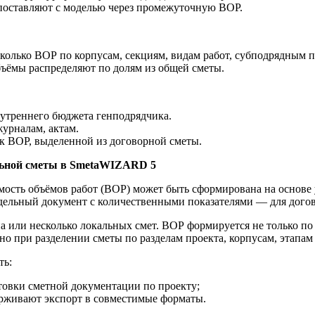
поставляют с моделью через промежуточную ВОР.
сколько ВОР по корпусам, секциям, видам работ, субподрядным п
бъёмы распределяют по долям из общей сметы.
нутреннего бюджета генподрядчика.
урналам, актам.
к ВОР, выделенной из договорной сметы.
льной сметы в SmetaWIZARD 5
ость объёмов работ (ВОР) может быть сформирована на основе 
отдельный документ с количественными показателями — для догов
а или несколько локальных смет. ВОР формируется не только по
о при разделении сметы по разделам проекта, корпусам, этапам 
ть:
товки сметной документации по проекту;
ерживают экспорт в совместимые форматы.