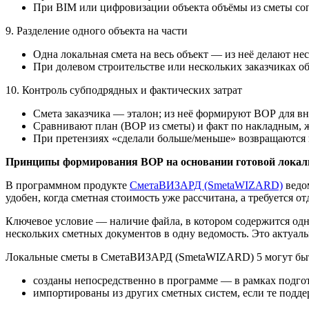
При BIM или цифровизации объекта объёмы из сметы со
9. Разделение одного объекта на части
Одна локальная смета на весь объект — из неё делают не
При долевом строительстве или нескольких заказчиках о
10. Контроль субподрядных и фактических затрат
Смета заказчика — эталон; из неё формируют ВОР для в
Сравнивают план (ВОР из сметы) и факт по накладным, ж
При претензиях «сделали больше/меньше» возвращаются 
Принципы формирования ВОР на основании готовой лока
В программном продукте
СметаВИЗАРД (SmetaWIZARD)
ведом
удобен, когда сметная стоимость уже рассчитана, а требуется 
Ключевое условие — наличие файла, в котором содержится одн
нескольких сметных документов в одну ведомость. Это актуальн
Локальные сметы в СметаВИЗАРД (SmetaWIZARD) 5 могут бы
созданы непосредственно в программе — в рамках подго
импортированы из других сметных систем, если те подд