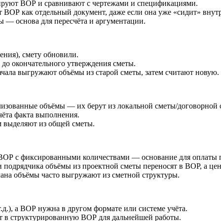
мируют ВОР и сравнивают с чертежами и спецификациями.
 ВОР как отдельный документ, даже если она уже «сидит» внут
 — основа для пересчёта и аргументации.
ения), смету обновили.
 до окончательного утверждения сметы.
чала выгружают объёмы из старой сметы, затем считают новую.
лизованные объёмы — их берут из локальной сметы/договорной 
чёта факта выполнения.
м выделяют из общей сметы.
ВОР с фиксированными количествами — основание для оплаты по
 подрядчика объёмы из проектной сметы переносят в ВОР, а цен
лана объёмы часто выгружают из сметной структуры.
.д.), а ВОР нужна в другом формате или системе учёта.
т в структурированную ВОР для дальнейшей работы.