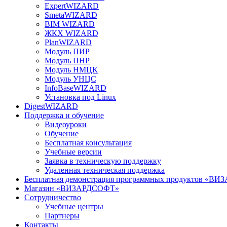
ExpertWIZARD
SmetaWIZARD
BIM WIZARD
ЖКХ WIZARD
PlanWIZARD
Модуль ПИР
Модуль ПНР
Модуль НМЦК
Модуль УНЦС
InfoBaseWIZARD
Установка под Linux
DigestWIZARD
Поддержка и обучение
Видеоуроки
Обучение
Бесплатная консультация
Учебные версии
Заявка в техническую поддержку
Удаленная техническая поддержка
Бесплатная демонстрация программных продуктов «В
Магазин «ВИЗАРДСОФТ»
Сотрудничество
Учебные центры
Партнеры
Контакты