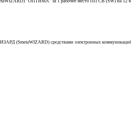
taWIZARD) "ОПТИМА" за 1 рабочее место ПП СВ (SW) на 12 ме
ИЗАРД (SmetaWIZARD) средствами электронных коммуникаций н