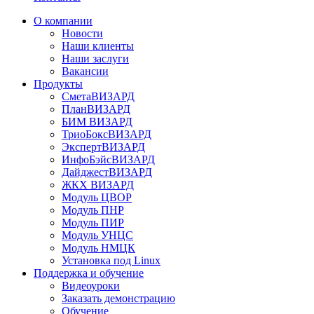
О компании
Новости
Наши клиенты
Наши заслуги
Вакансии
Продукты
СметаВИЗАРД
ПланВИЗАРД
БИМ ВИЗАРД
ТриоБоксВИЗАРД
ЭкспертВИЗАРД
ИнфоБэйсВИЗАРД
ДайджестВИЗАРД
ЖКХ ВИЗАРД
Модуль ЦВОР
Модуль ПНР
Модуль ПИР
Модуль УНЦС
Модуль НМЦК
Установка под Linux
Поддержка и обучение
Видеоуроки
Заказать демонстрацию
Обучение