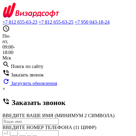
+7 812 655-63-23
+7 812 655-63-25
+7 950 043-18-24
query_builder
Пн-
пт,
09:00-
18:00
Мск
search
Поиск по сайту
phone_in_talk
Заказать звонок
refresh
Загрузить обновления
×
phone_in_talk
Заказать звонок
ВВЕДИТЕ ВАШЕ ИМЯ (МИНИМУМ 2 СИМВОЛА)
ВВЕДИТЕ НОМЕР ТЕЛЕФОНА (11 ЦИФР)