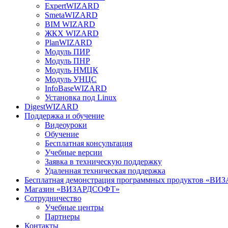
ExpertWIZARD
SmetaWIZARD
BIM WIZARD
ЖКХ WIZARD
PlanWIZARD
Модуль ПИР
Модуль ПНР
Модуль НМЦК
Модуль УНЦС
InfoBaseWIZARD
Установка под Linux
DigestWIZARD
Поддержка и обучение
Видеоуроки
Обучение
Бесплатная консультация
Учебные версии
Заявка в техническую поддержку
Удаленная техническая поддержка
Бесплатная демонстрация программных продуктов «В
Магазин «ВИЗАРДСОФТ»
Сотрудничество
Учебные центры
Партнеры
Контакты