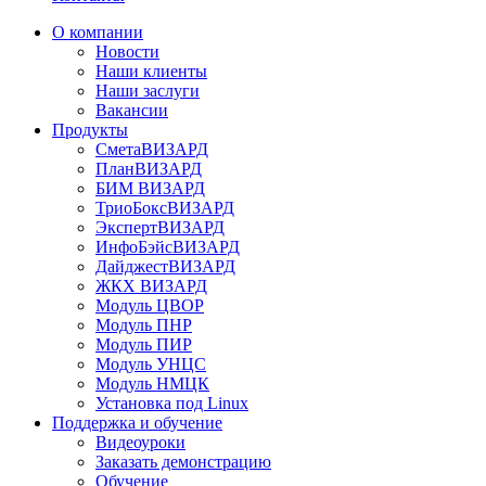
О компании
Новости
Наши клиенты
Наши заслуги
Вакансии
Продукты
СметаВИЗАРД
ПланВИЗАРД
БИМ ВИЗАРД
ТриоБоксВИЗАРД
ЭкспертВИЗАРД
ИнфоБэйсВИЗАРД
ДайджестВИЗАРД
ЖКХ ВИЗАРД
Модуль ЦВОР
Модуль ПНР
Модуль ПИР
Модуль УНЦС
Модуль НМЦК
Установка под Linux
Поддержка и обучение
Видеоуроки
Заказать демонстрацию
Обучение