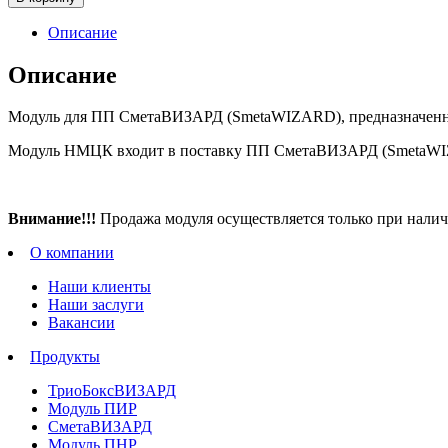
Описание
Описание
Модуль для ПП СметаВИЗАРД (SmetaWIZARD), предназначенный
Модуль НМЦК входит в поставку ПП СметаВИЗАРД (SmetaWI
Внимание!!!
Продажа модуля осуществляется только при на
О компании
Наши клиенты
Наши заслуги
Вакансии
Продукты
ТриоБоксВИЗАРД
Модуль ПИР
СметаВИЗАРД
Модуль ПНР