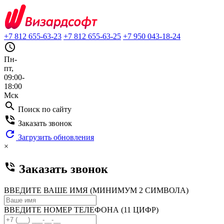
+7 812 655-63-23
+7 812 655-63-25
+7 950 043-18-24
query_builder
Пн-
пт,
09:00-
18:00
Мск
search
Поиск по сайту
phone_in_talk
Заказать звонок
refresh
Загрузить обновления
×
phone_in_talk
Заказать звонок
ВВЕДИТЕ ВАШЕ ИМЯ (МИНИМУМ 2 СИМВОЛА)
ВВЕДИТЕ НОМЕР ТЕЛЕФОНА (11 ЦИФР)