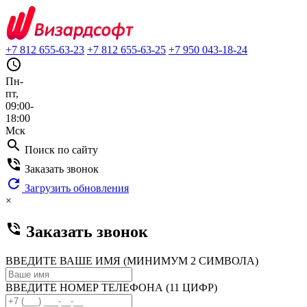
+7 812 655-63-23
+7 812 655-63-25
+7 950 043-18-24
query_builder
Пн-
пт,
09:00-
18:00
Мск
search
Поиск по сайту
phone_in_talk
Заказать звонок
refresh
Загрузить обновления
×
phone_in_talk
Заказать звонок
ВВЕДИТЕ ВАШЕ ИМЯ (МИНИМУМ 2 СИМВОЛА)
ВВЕДИТЕ НОМЕР ТЕЛЕФОНА (11 ЦИФР)