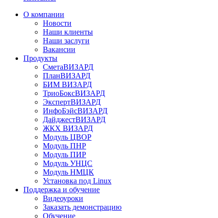
О компании
Новости
Наши клиенты
Наши заслуги
Вакансии
Продукты
СметаВИЗАРД
ПланВИЗАРД
БИМ ВИЗАРД
ТриоБоксВИЗАРД
ЭкспертВИЗАРД
ИнфоБэйсВИЗАРД
ДайджестВИЗАРД
ЖКХ ВИЗАРД
Модуль ЦВОР
Модуль ПНР
Модуль ПИР
Модуль УНЦС
Модуль НМЦК
Установка под Linux
Поддержка и обучение
Видеоуроки
Заказать демонстрацию
Обучение