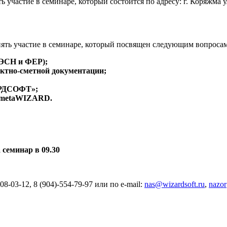
частие в семинаре, который состоится по адресу: г. Коряжма ул
 участие в семинаре, который посвящен следующим вопросам
ГЭСН и ФЕР);
ектно-сметной документации;
АРДСОФТ»;
 SmetaWIZARD.
 семинар в 09.30
8-03-12, 8 (904)-554-79-97 или по е-mail:
nas@wizardsoft.ru
,
nazor