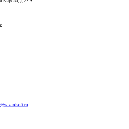
.Кирова, д.27 А.
:
@wizardsoft.ru