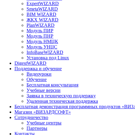
ExpertWIZARD
SmetaWIZARD
BIM WIZARD
ЖКХ WIZARD
PlanWIZARD
Модуль ПИР
Модуль ПНР
Модуль НМЦК
Модуль УНЦС
InfoBaseWIZARD
Установка под Linux
DigestWIZARD
Поддержка и обучение
Видеоуроки
Обучение
Бесплатная консультация
Учебные версии
Заявка в техническую поддержку
Удаленная техническая поддержка
Бесплатная демонстрация программных продуктов «В
Магазин «ВИЗАРДСОФТ»
Сотрудничество
Учебные центры
Партнеры
Контакты