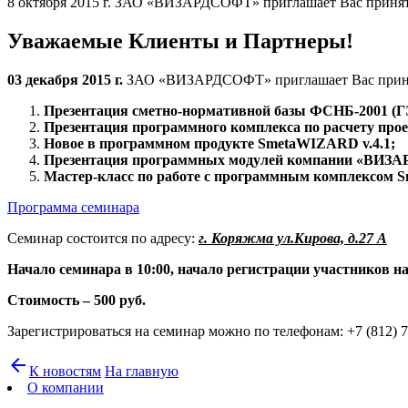
8 октября 2015 г. ЗАО «ВИЗАРДСОФТ» приглашает Вас принять у
Уважаемые Клиенты и Партнеры!
03 декабря 2015 г.
ЗАО «ВИЗАРДСОФТ» приглашает Вас принять
Презентация сметно-нормативной базы ФСНБ-2001 (
Презентация программного комплекса по расчету про
Новое в программном продукте SmetaWIZARD v.4.1;
Презентация программных модулей компании «ВИЗ
Мастер-класс по работе с программным комплексом
Программа семинара
Семинар состоится по адресу:
г. Коряжма ул.Кирова, д.27 А
Начало семинара в 10:00, начало регистрации участников на
Стоимость – 500 руб.
Зарегистрироваться на семинар можно по телефонам: +7 (812) 70
arrow_back
К новостям
На главную
О компании