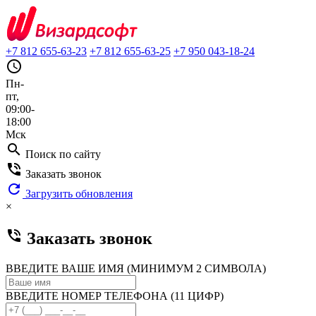
+7 812 655-63-23
+7 812 655-63-25
+7 950 043-18-24
query_builder
Пн-
пт,
09:00-
18:00
Мск
search
Поиск по сайту
phone_in_talk
Заказать звонок
refresh
Загрузить обновления
×
phone_in_talk
Заказать звонок
ВВЕДИТЕ ВАШЕ ИМЯ (МИНИМУМ 2 СИМВОЛА)
ВВЕДИТЕ НОМЕР ТЕЛЕФОНА (11 ЦИФР)