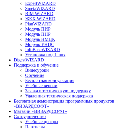
ExpertWIZARD
SmetaWIZARD
BIM WIZARD
ЖКХ WIZARD
PlanWIZARD
Модуль ПИР
Модуль ПНР
Модуль НМЦК
Модуль УНЦС
InfoBaseWIZARD
Установка под Linux
DigestWIZARD
Поддержка и обучение
Видеоуроки
Обучение
Бесплатная консультация
Учебные версии
Заявка в техническую поддержку
Удаленная техническая поддержка
Бесплатная демонстрация программных продуктов
«ВИЗАРДСОФТ»
Магазин «ВИЗАРДСОФТ»
Сотрудничество
Учебные центры
Партнеры