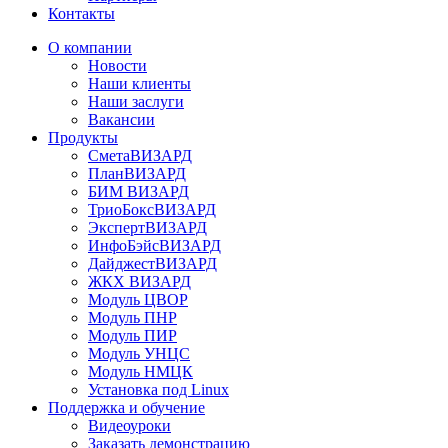
Контакты
О компании
Новости
Наши клиенты
Наши заслуги
Вакансии
Продукты
СметаВИЗАРД
ПланВИЗАРД
БИМ ВИЗАРД
ТриоБоксВИЗАРД
ЭкспертВИЗАРД
ИнфоБэйсВИЗАРД
ДайджестВИЗАРД
ЖКХ ВИЗАРД
Модуль ЦВОР
Модуль ПНР
Модуль ПИР
Модуль УНЦС
Модуль НМЦК
Установка под Linux
Поддержка и обучение
Видеоуроки
Заказать демонстрацию