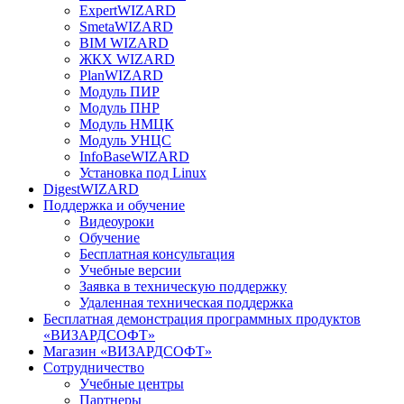
ExpertWIZARD
SmetaWIZARD
BIM WIZARD
ЖКХ WIZARD
PlanWIZARD
Модуль ПИР
Модуль ПНР
Модуль НМЦК
Модуль УНЦС
InfoBaseWIZARD
Установка под Linux
DigestWIZARD
Поддержка и обучение
Видеоуроки
Обучение
Бесплатная консультация
Учебные версии
Заявка в техническую поддержку
Удаленная техническая поддержка
Бесплатная демонстрация программных продуктов
«ВИЗАРДСОФТ»
Магазин «ВИЗАРДСОФТ»
Сотрудничество
Учебные центры
Партнеры