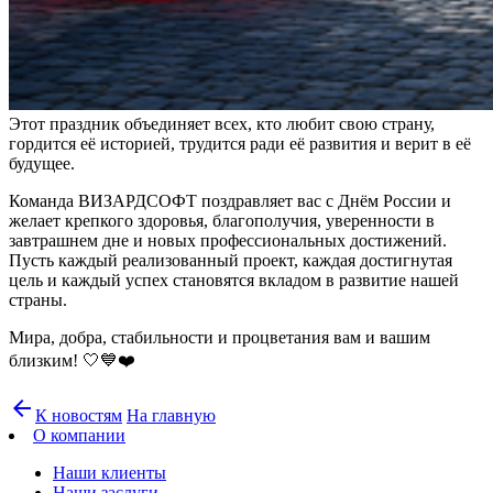
Этот праздник объединяет всех, кто любит свою страну,
гордится её историей, трудится ради её развития и верит в её
будущее.
Команда ВИЗАРДСОФТ поздравляет вас с Днём России и
желает крепкого здоровья, благополучия, уверенности в
завтрашнем дне и новых профессиональных достижений.
Пусть каждый реализованный проект, каждая достигнутая
цель и каждый успех становятся вкладом в развитие нашей
страны.
Мира, добра, стабильности и процветания вам и вашим
близким! 🤍💙❤️
arrow_back
К новостям
На главную
О компании
Наши клиенты
Наши заслуги