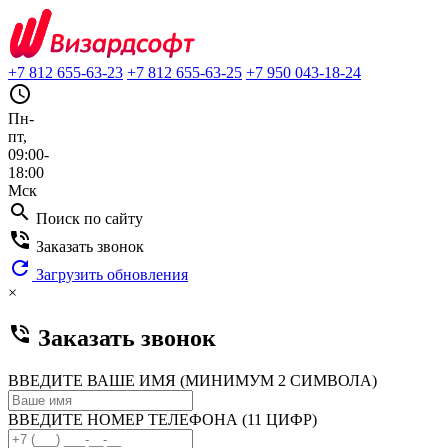
+7 812 655-63-23
+7 812 655-63-25
+7 950 043-18-24
query_builder
Пн-
пт,
09:00-
18:00
Мск
search
Поиск по сайту
phone_in_talk
Заказать звонок
refresh
Загрузить обновления
×
phone_in_talk
Заказать звонок
ВВЕДИТЕ ВАШЕ ИМЯ (МИНИМУМ 2 СИМВОЛА)
ВВЕДИТЕ НОМЕР ТЕЛЕФОНА (11 ЦИФР)