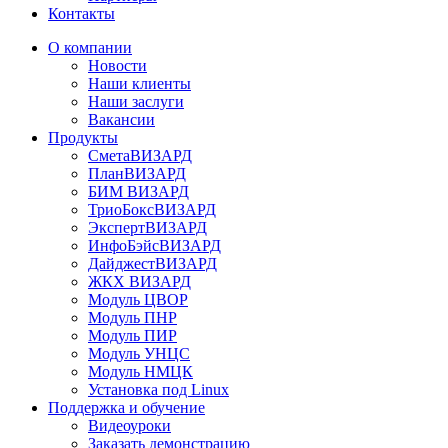
Контакты
О компании
Новости
Наши клиенты
Наши заслуги
Вакансии
Продукты
СметаВИЗАРД
ПланВИЗАРД
БИМ ВИЗАРД
ТриоБоксВИЗАРД
ЭкспертВИЗАРД
ИнфоБэйсВИЗАРД
ДайджестВИЗАРД
ЖКХ ВИЗАРД
Модуль ЦВОР
Модуль ПНР
Модуль ПИР
Модуль УНЦС
Модуль НМЦК
Установка под Linux
Поддержка и обучение
Видеоуроки
Заказать демонстрацию