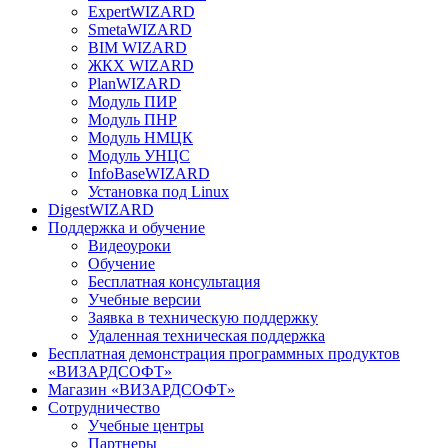
ExpertWIZARD
SmetaWIZARD
BIM WIZARD
ЖКХ WIZARD
PlanWIZARD
Модуль ПИР
Модуль ПНР
Модуль НМЦК
Модуль УНЦС
InfoBaseWIZARD
Установка под Linux
DigestWIZARD
Поддержка и обучение
Видеоуроки
Обучение
Бесплатная консультация
Учебные версии
Заявка в техническую поддержку
Удаленная техническая поддержка
Бесплатная демонстрация программных продуктов
«ВИЗАРДСОФТ»
Магазин «ВИЗАРДСОФТ»
Сотрудничество
Учебные центры
Партнеры