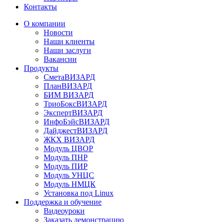
Контакты
О компании
Новости
Наши клиенты
Наши заслуги
Вакансии
Продукты
СметаВИЗАРД
ПланВИЗАРД
БИМ ВИЗАРД
ТриоБоксВИЗАРД
ЭкспертВИЗАРД
ИнфоБэйсВИЗАРД
ДайджестВИЗАРД
ЖКХ ВИЗАРД
Модуль ЦВОР
Модуль ПНР
Модуль ПИР
Модуль УНЦС
Модуль НМЦК
Установка под Linux
Поддержка и обучение
Видеоуроки
Заказать демонстрацию