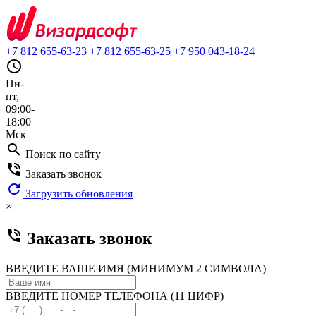
+7 812 655-63-23
+7 812 655-63-25
+7 950 043-18-24
query_builder
Пн-
пт,
09:00-
18:00
Мск
search
Поиск по сайту
phone_in_talk
Заказать звонок
refresh
Загрузить обновления
×
phone_in_talk
Заказать звонок
ВВЕДИТЕ ВАШЕ ИМЯ (МИНИМУМ 2 СИМВОЛА)
ВВЕДИТЕ НОМЕР ТЕЛЕФОНА (11 ЦИФР)