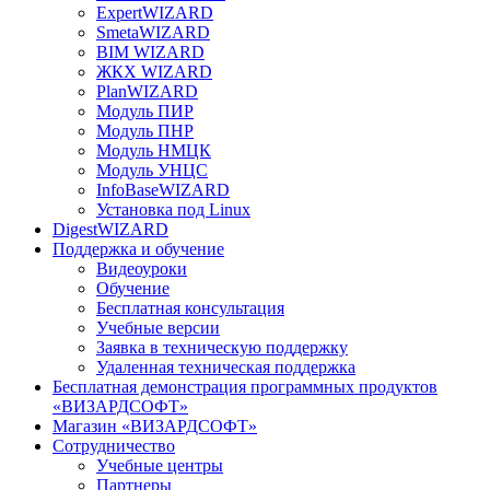
ExpertWIZARD
SmetaWIZARD
BIM WIZARD
ЖКХ WIZARD
PlanWIZARD
Модуль ПИР
Модуль ПНР
Модуль НМЦК
Модуль УНЦС
InfoBaseWIZARD
Установка под Linux
DigestWIZARD
Поддержка и обучение
Видеоуроки
Обучение
Бесплатная консультация
Учебные версии
Заявка в техническую поддержку
Удаленная техническая поддержка
Бесплатная демонстрация программных продуктов
«ВИЗАРДСОФТ»
Магазин «ВИЗАРДСОФТ»
Сотрудничество
Учебные центры
Партнеры