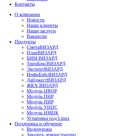
Контакты
О компании
Новости
Наши клиенты
Наши заслуги
Вакансии
Продукты
СметаВИЗАРД
ПланВИЗАРД
БИМ ВИЗАРД
ТриоБоксВИЗАРД
ЭкспертВИЗАРД
ИнфоБэйсВИЗАРД
ДайджестВИЗАРД
ЖКХ ВИЗАРД
Модуль ЦВОР
Модуль ПНР
Модуль ПИР
Модуль УНЦС
Модуль НМЦК
Установка под Linux
Поддержка и обучение
Видеоуроки
Заказать демонстрацию