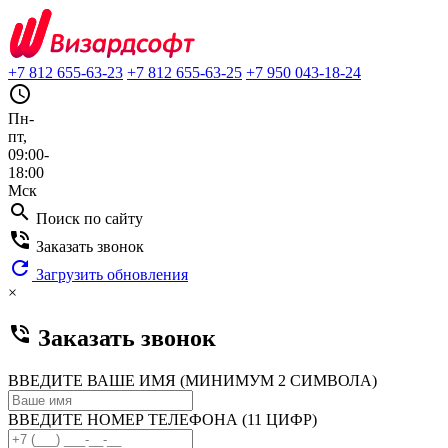
+7 812 655-63-23
+7 812 655-63-25
+7 950 043-18-24
query_builder
Пн-
пт,
09:00-
18:00
Мск
search
Поиск по сайту
phone_in_talk
Заказать звонок
refresh
Загрузить обновления
×
phone_in_talk
Заказать звонок
ВВЕДИТЕ ВАШЕ ИМЯ (МИНИМУМ 2 СИМВОЛА)
ВВЕДИТЕ НОМЕР ТЕЛЕФОНА (11 ЦИФР)