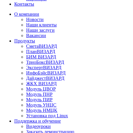
Контакты
О компании
Новости
Наши клиенты
Наши заслуги
Вакансии
Продукты
СметаВИЗАРД
ПланВИЗАРД
БИМ ВИЗАРД
ТриоБоксВИЗАРД
ЭкспертВИЗАРД
ИнфоБэйсВИЗАРД
ДайджестВИЗАРД
ЖКХ ВИЗАРД
Модуль ЦВОР
Модуль ПНР
Модуль ПИР
Модуль УНЦС
Модуль НМЦК
Установка под Linux
Поддержка и обучение
Видеоуроки
Заказать демонстрацию