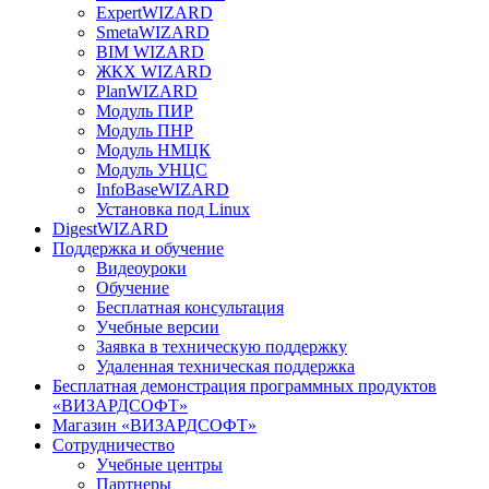
ExpertWIZARD
SmetaWIZARD
BIM WIZARD
ЖКХ WIZARD
PlanWIZARD
Модуль ПИР
Модуль ПНР
Модуль НМЦК
Модуль УНЦС
InfoBaseWIZARD
Установка под Linux
DigestWIZARD
Поддержка и обучение
Видеоуроки
Обучение
Бесплатная консультация
Учебные версии
Заявка в техническую поддержку
Удаленная техническая поддержка
Бесплатная демонстрация программных продуктов
«ВИЗАРДСОФТ»
Магазин «ВИЗАРДСОФТ»
Сотрудничество
Учебные центры
Партнеры