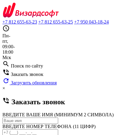
+7 812 655-63-23
+7 812 655-63-25
+7 950 043-18-24
query_builder
Пн-
пт,
09:00-
18:00
Мск
search
Поиск по сайту
phone_in_talk
Заказать звонок
refresh
Загрузить обновления
×
phone_in_talk
Заказать звонок
ВВЕДИТЕ ВАШЕ ИМЯ (МИНИМУМ 2 СИМВОЛА)
ВВЕДИТЕ НОМЕР ТЕЛЕФОНА (11 ЦИФР)