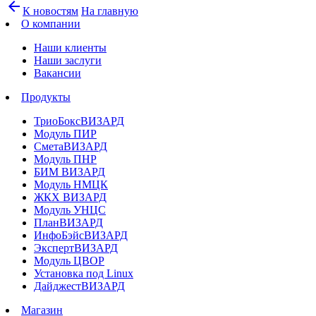
arrow_back
К новостям
На главную
О компании
Наши клиенты
Наши заслуги
Вакансии
Продукты
ТриоБоксВИЗАРД
Модуль ПИР
СметаВИЗАРД
Модуль ПНР
БИМ ВИЗАРД
Модуль НМЦК
ЖКХ ВИЗАРД
Модуль УНЦС
ПланВИЗАРД
ИнфоБэйсВИЗАРД
ЭкспертВИЗАРД
Модуль ЦВОР
Установка под Linux
ДайджестВИЗАРД
Магазин