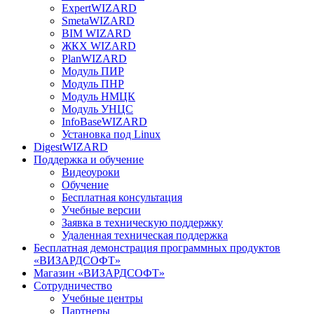
ExpertWIZARD
SmetaWIZARD
BIM WIZARD
ЖКХ WIZARD
PlanWIZARD
Модуль ПИР
Модуль ПНР
Модуль НМЦК
Модуль УНЦС
InfoBaseWIZARD
Установка под Linux
DigestWIZARD
Поддержка и обучение
Видеоуроки
Обучение
Бесплатная консультация
Учебные версии
Заявка в техническую поддержку
Удаленная техническая поддержка
Бесплатная демонстрация программных продуктов
«ВИЗАРДСОФТ»
Магазин «ВИЗАРДСОФТ»
Сотрудничество
Учебные центры
Партнеры