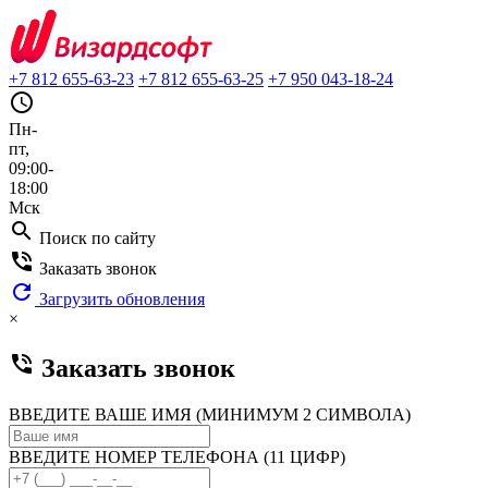
+7 812 655-63-23
+7 812 655-63-25
+7 950 043-18-24
query_builder
Пн-
пт,
09:00-
18:00
Мск
search
Поиск по сайту
phone_in_talk
Заказать звонок
refresh
Загрузить обновления
×
phone_in_talk
Заказать звонок
ВВЕДИТЕ ВАШЕ ИМЯ (МИНИМУМ 2 СИМВОЛА)
ВВЕДИТЕ НОМЕР ТЕЛЕФОНА (11 ЦИФР)