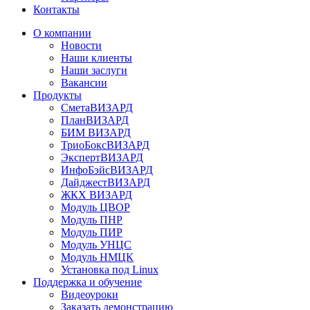
Контакты
О компании
Новости
Наши клиенты
Наши заслуги
Вакансии
Продукты
СметаВИЗАРД
ПланВИЗАРД
БИМ ВИЗАРД
ТриоБоксВИЗАРД
ЭкспертВИЗАРД
ИнфоБэйсВИЗАРД
ДайджестВИЗАРД
ЖКХ ВИЗАРД
Модуль ЦВОР
Модуль ПНР
Модуль ПИР
Модуль УНЦС
Модуль НМЦК
Установка под Linux
Поддержка и обучение
Видеоуроки
Заказать демонстрацию