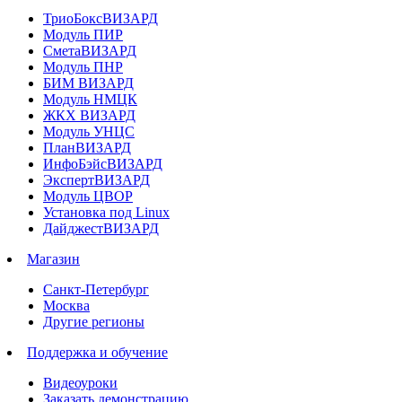
ТриоБоксВИЗАРД
Модуль ПИР
СметаВИЗАРД
Модуль ПНР
БИМ ВИЗАРД
Модуль НМЦК
ЖКХ ВИЗАРД
Модуль УНЦС
ПланВИЗАРД
ИнфоБэйсВИЗАРД
ЭкспертВИЗАРД
Модуль ЦВОР
Установка под Linux
ДайджестВИЗАРД
Магазин
Санкт-Петербург
Москва
Другие регионы
Поддержка и обучение
Видеоуроки
Заказать демонстрацию