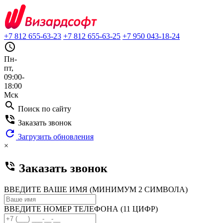
+7 812 655-63-23
+7 812 655-63-25
+7 950 043-18-24
query_builder
Пн-
пт,
09:00-
18:00
Мск
search
Поиск по сайту
phone_in_talk
Заказать звонок
refresh
Загрузить обновления
×
phone_in_talk
Заказать звонок
ВВЕДИТЕ ВАШЕ ИМЯ (МИНИМУМ 2 СИМВОЛА)
ВВЕДИТЕ НОМЕР ТЕЛЕФОНА (11 ЦИФР)