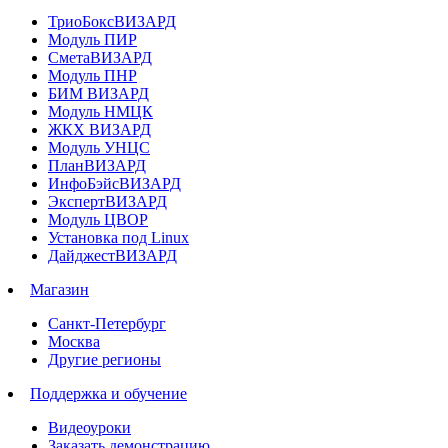
ТриоБоксВИЗАРД
Модуль ПИР
СметаВИЗАРД
Модуль ПНР
БИМ ВИЗАРД
Модуль НМЦК
ЖКХ ВИЗАРД
Модуль УНЦС
ПланВИЗАРД
ИнфоБэйсВИЗАРД
ЭкспертВИЗАРД
Модуль ЦВОР
Установка под Linux
ДайджестВИЗАРД
Магазин
Санкт-Петербург
Москва
Другие регионы
Поддержка и обучение
Видеоуроки
Заказать демонстрацию