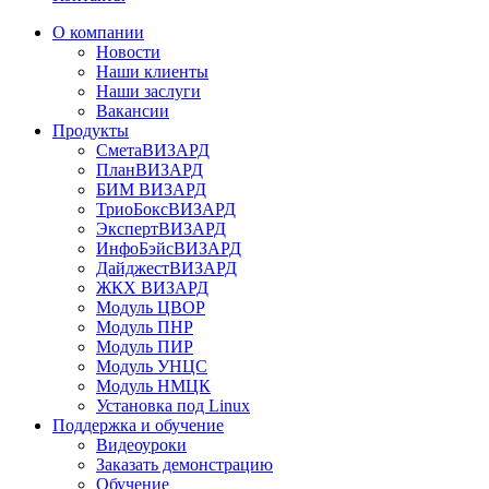
О компании
Новости
Наши клиенты
Наши заслуги
Вакансии
Продукты
СметаВИЗАРД
ПланВИЗАРД
БИМ ВИЗАРД
ТриоБоксВИЗАРД
ЭкспертВИЗАРД
ИнфоБэйсВИЗАРД
ДайджестВИЗАРД
ЖКХ ВИЗАРД
Модуль ЦВОР
Модуль ПНР
Модуль ПИР
Модуль УНЦС
Модуль НМЦК
Установка под Linux
Поддержка и обучение
Видеоуроки
Заказать демонстрацию
Обучение