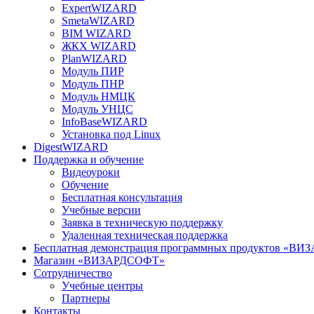
ExpertWIZARD
SmetaWIZARD
BIM WIZARD
ЖКХ WIZARD
PlanWIZARD
Модуль ПИР
Модуль ПНР
Модуль НМЦК
Модуль УНЦС
InfoBaseWIZARD
Установка под Linux
DigestWIZARD
Поддержка и обучение
Видеоуроки
Обучение
Бесплатная консультация
Учебные версии
Заявка в техническую поддержку
Удаленная техническая поддержка
Бесплатная демонстрация программных продуктов «В
Магазин «ВИЗАРДСОФТ»
Сотрудничество
Учебные центры
Партнеры
Контакты