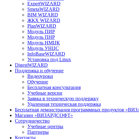
ExpertWIZARD
SmetaWIZARD
BIM WIZARD
ЖКХ WIZARD
PlanWIZARD
Модуль ПИР
Модуль ПНР
Модуль НМЦК
Модуль УНЦС
InfoBaseWIZARD
Установка под Linux
DigestWIZARD
Поддержка и обучение
Видеоуроки
Обучение
Бесплатная консультация
Учебные версии
Заявка в техническую поддержку
Удаленная техническая поддержка
Бесплатная демонстрация программных продуктов «В
Магазин «ВИЗАРДСОФТ»
Сотрудничество
Учебные центры
Партнеры
Контакты