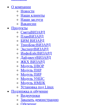
О компании
Новости
Наши клиенты
Наши заслуги
Вакансии
Продукты
СметаВИЗАРД
ПланВИЗАРД
БИМ ВИЗАРД
ТриоБоксВИЗАРД
ЭкспертВИЗАРД
ИнфоБэйсВИЗАРД
ДайджестВИЗАРД
ЖКХ ВИЗАРД
Модуль ЦВОР
Модуль ПНР
Модуль ПИР
Модуль УНЦС
Модуль НМЦК
Установка под Linux
Поддержка и обучение
Видеоуроки
Заказать демонстрацию
Обучение