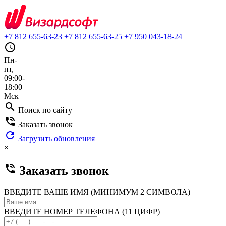
+7 812 655-63-23
+7 812 655-63-25
+7 950 043-18-24
query_builder
Пн-
пт,
09:00-
18:00
Мск
search
Поиск по сайту
phone_in_talk
Заказать звонок
refresh
Загрузить обновления
×
phone_in_talk
Заказать звонок
ВВЕДИТЕ ВАШЕ ИМЯ (МИНИМУМ 2 СИМВОЛА)
ВВЕДИТЕ НОМЕР ТЕЛЕФОНА (11 ЦИФР)