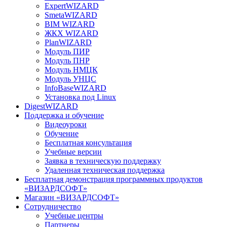
ExpertWIZARD
SmetaWIZARD
BIM WIZARD
ЖКХ WIZARD
PlanWIZARD
Модуль ПИР
Модуль ПНР
Модуль НМЦК
Модуль УНЦС
InfoBaseWIZARD
Установка под Linux
DigestWIZARD
Поддержка и обучение
Видеоуроки
Обучение
Бесплатная консультация
Учебные версии
Заявка в техническую поддержку
Удаленная техническая поддержка
Бесплатная демонстрация программных продуктов
«ВИЗАРДСОФТ»
Магазин «ВИЗАРДСОФТ»
Сотрудничество
Учебные центры
Партнеры