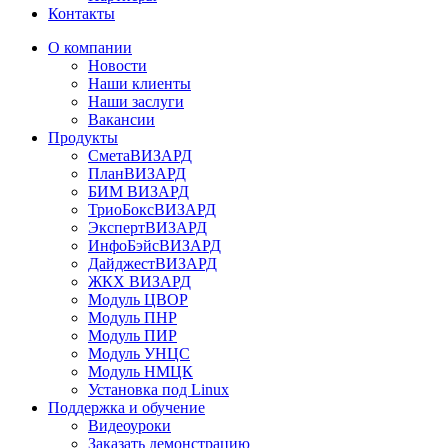
Контакты
О компании
Новости
Наши клиенты
Наши заслуги
Вакансии
Продукты
СметаВИЗАРД
ПланВИЗАРД
БИМ ВИЗАРД
ТриоБоксВИЗАРД
ЭкспертВИЗАРД
ИнфоБэйсВИЗАРД
ДайджестВИЗАРД
ЖКХ ВИЗАРД
Модуль ЦВОР
Модуль ПНР
Модуль ПИР
Модуль УНЦС
Модуль НМЦК
Установка под Linux
Поддержка и обучение
Видеоуроки
Заказать демонстрацию