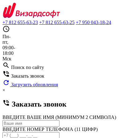
+7 812 655-63-23
+7 812 655-63-25
+7 950 043-18-24
query_builder
Пн-
пт,
09:00-
18:00
Мск
search
Поиск по сайту
phone_in_talk
Заказать звонок
refresh
Загрузить обновления
×
phone_in_talk
Заказать звонок
ВВЕДИТЕ ВАШЕ ИМЯ (МИНИМУМ 2 СИМВОЛА)
ВВЕДИТЕ НОМЕР ТЕЛЕФОНА (11 ЦИФР)