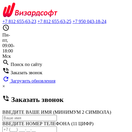
+7 812 655-63-23
+7 812 655-63-25
+7 950 043-18-24
query_builder
Пн-
пт,
09:00-
18:00
Мск
search
Поиск по сайту
phone_in_talk
Заказать звонок
refresh
Загрузить обновления
×
phone_in_talk
Заказать звонок
ВВЕДИТЕ ВАШЕ ИМЯ (МИНИМУМ 2 СИМВОЛА)
ВВЕДИТЕ НОМЕР ТЕЛЕФОНА (11 ЦИФР)