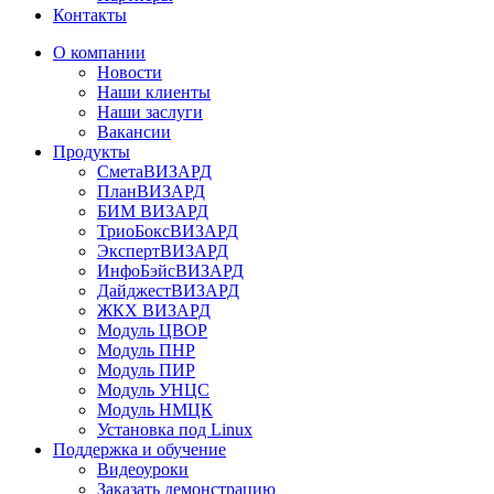
Контакты
О компании
Новости
Наши клиенты
Наши заслуги
Вакансии
Продукты
СметаВИЗАРД
ПланВИЗАРД
БИМ ВИЗАРД
ТриоБоксВИЗАРД
ЭкспертВИЗАРД
ИнфоБэйсВИЗАРД
ДайджестВИЗАРД
ЖКХ ВИЗАРД
Модуль ЦВОР
Модуль ПНР
Модуль ПИР
Модуль УНЦС
Модуль НМЦК
Установка под Linux
Поддержка и обучение
Видеоуроки
Заказать демонстрацию