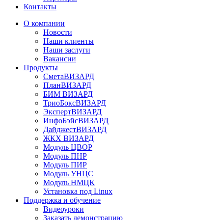
Контакты
О компании
Новости
Наши клиенты
Наши заслуги
Вакансии
Продукты
СметаВИЗАРД
ПланВИЗАРД
БИМ ВИЗАРД
ТриоБоксВИЗАРД
ЭкспертВИЗАРД
ИнфоБэйсВИЗАРД
ДайджестВИЗАРД
ЖКХ ВИЗАРД
Модуль ЦВОР
Модуль ПНР
Модуль ПИР
Модуль УНЦС
Модуль НМЦК
Установка под Linux
Поддержка и обучение
Видеоуроки
Заказать демонстрацию