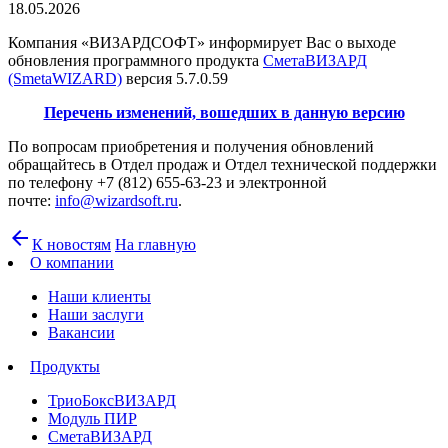
18.05.2026
Компания «ВИЗАРДСОФТ» информирует Вас о выходе
обновления программного продукта
СметаВИЗАРД
(SmetaWIZARD)
версия 5.7.0.59
Перечень изменений, вошедших в данную версию
По вопросам приобретения и получения обновлений
обращайтесь в Отдел продаж и Отдел технической поддержки
по телефону +7 (812) 655-63-23 и электронной
почте:
info@wizardsoft.ru
.
arrow_back
К новостям
На главную
О компании
Наши клиенты
Наши заслуги
Вакансии
Продукты
ТриоБоксВИЗАРД
Модуль ПИР
СметаВИЗАРД