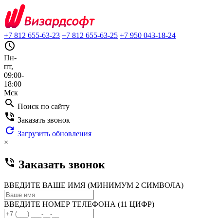
+7 812 655-63-23
+7 812 655-63-25
+7 950 043-18-24
query_builder
Пн-
пт,
09:00-
18:00
Мск
search
Поиск по сайту
phone_in_talk
Заказать звонок
refresh
Загрузить обновления
×
phone_in_talk
Заказать звонок
ВВЕДИТЕ ВАШЕ ИМЯ (МИНИМУМ 2 СИМВОЛА)
ВВЕДИТЕ НОМЕР ТЕЛЕФОНА (11 ЦИФР)