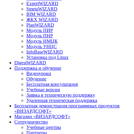
ExpertWIZARD
SmetaWIZARD
BIM WIZARD
ЖКХ WIZARD
PlanWIZARD
Модуль ПИР
Модуль ПНР
Модуль НМЦК
Модуль УНЦС
InfoBaseWIZARD
Установка под Linux
DigestWIZARD
Поддержка и обучение
Видеоуроки
Обучение
Бесплатная консультация
Учебные версии
Заявка в техническую поддержку
Удаленная техническая поддержка
Бесплатная демонстрация программных продуктов
«ВИЗАРДСОФТ»
Магазин «ВИЗАРДСОФТ»
Сотрудничество
Учебные центры
Партнеры