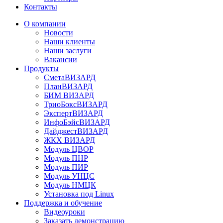
Контакты
О компании
Новости
Наши клиенты
Наши заслуги
Вакансии
Продукты
СметаВИЗАРД
ПланВИЗАРД
БИМ ВИЗАРД
ТриоБоксВИЗАРД
ЭкспертВИЗАРД
ИнфоБэйсВИЗАРД
ДайджестВИЗАРД
ЖКХ ВИЗАРД
Модуль ЦВОР
Модуль ПНР
Модуль ПИР
Модуль УНЦС
Модуль НМЦК
Установка под Linux
Поддержка и обучение
Видеоуроки
Заказать демонстрацию