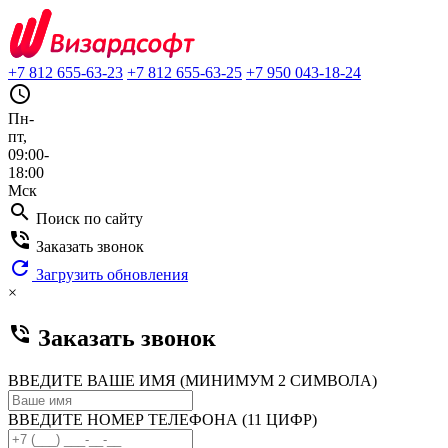
+7 812 655-63-23
+7 812 655-63-25
+7 950 043-18-24
query_builder
Пн-
пт,
09:00-
18:00
Мск
search
Поиск по сайту
phone_in_talk
Заказать звонок
refresh
Загрузить обновления
×
phone_in_talk
Заказать звонок
ВВЕДИТЕ ВАШЕ ИМЯ (МИНИМУМ 2 СИМВОЛА)
ВВЕДИТЕ НОМЕР ТЕЛЕФОНА (11 ЦИФР)