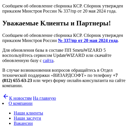
Сообщаем об обновление сборника КСР. Сборник утвержден
приказом Минстроя России № 337/пр от 20 мая 2024 года.
Уважаемые Клиенты и Партнеры!
Сообщаем об обновление сборника КСР. Сборник утвержден
приказом Минстроя России
№ 337/пр от 20 мая 2024 года
.
Для обновления базы в составе ПП SmetaWIZARD 5
воспользуйтесь сервисом UpdateWIZARD или скачайте
обновленную базу с
сайта
.
В случае возникновения вопросов обращайтесь в Отдел
технической поддержки «ВИЗАРДСОФТ» по телефону
+7
(812) 655-63-23
или через форму онлайн-консультанта на сайте
компании.
arrow_back
К новостям
На главную
О компании
Наши клиенты
Наши заслуги
Вакансии