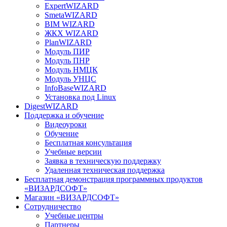
ExpertWIZARD
SmetaWIZARD
BIM WIZARD
ЖКХ WIZARD
PlanWIZARD
Модуль ПИР
Модуль ПНР
Модуль НМЦК
Модуль УНЦС
InfoBaseWIZARD
Установка под Linux
DigestWIZARD
Поддержка и обучение
Видеоуроки
Обучение
Бесплатная консультация
Учебные версии
Заявка в техническую поддержку
Удаленная техническая поддержка
Бесплатная демонстрация программных продуктов
«ВИЗАРДСОФТ»
Магазин «ВИЗАРДСОФТ»
Сотрудничество
Учебные центры
Партнеры