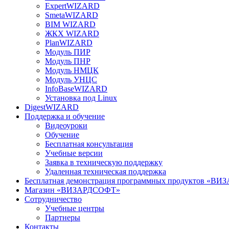
ExpertWIZARD
SmetaWIZARD
BIM WIZARD
ЖКХ WIZARD
PlanWIZARD
Модуль ПИР
Модуль ПНР
Модуль НМЦК
Модуль УНЦС
InfoBaseWIZARD
Установка под Linux
DigestWIZARD
Поддержка и обучение
Видеоуроки
Обучение
Бесплатная консультация
Учебные версии
Заявка в техническую поддержку
Удаленная техническая поддержка
Бесплатная демонстрация программных продуктов «В
Магазин «ВИЗАРДСОФТ»
Сотрудничество
Учебные центры
Партнеры
Контакты