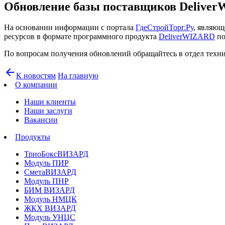
Обновление базы поставщиков Delive
На основании информации с портала
ГдеСтройТорг.Ру
, являющ
ресурсов в формате программного продукта
DeliverWIZARD
по
По вопросам получения обновлений обращайтесь в отдел техни
arrow_back
К новостям
На главную
О компании
Наши клиенты
Наши заслуги
Вакансии
Продукты
ТриоБоксВИЗАРД
Модуль ПИР
СметаВИЗАРД
Модуль ПНР
БИМ ВИЗАРД
Модуль НМЦК
ЖКХ ВИЗАРД
Модуль УНЦС