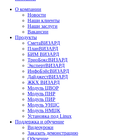
О компании
Новости
Наши клиенты
Наши заслуги
Вакансии
Продукты
СметаВИЗАРД
ПланВИЗАРД
БИМ ВИЗАРД
ТриоБоксВИЗАРД
ЭкспертВИЗАРД
ИнфоБэйсВИЗАРД
ДайджестВИЗАРД
ЖКХ ВИЗАРД
Модуль ЦВОР
Модуль ПНР
Модуль ПИР
Модуль УНЦС
Модуль НМЦК
Установка под Linux
Поддержка и обучение
Видеоуроки
Заказать демонстрацию
Обучение