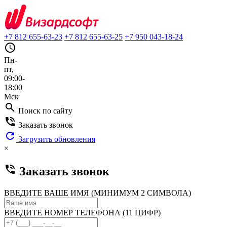
+7 812 655-63-23
+7 812 655-63-25
+7 950 043-18-24
query_builder
Пн-
пт,
09:00-
18:00
Мск
search
Поиск по сайту
phone_in_talk
Заказать звонок
refresh
Загрузить обновления
×
phone_in_talk
Заказать звонок
ВВЕДИТЕ ВАШЕ ИМЯ (МИНИМУМ 2 СИМВОЛА)
ВВЕДИТЕ НОМЕР ТЕЛЕФОНА (11 ЦИФР)