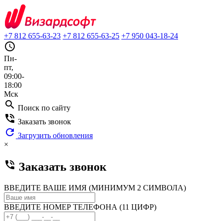
+7 812 655-63-23
+7 812 655-63-25
+7 950 043-18-24
query_builder
Пн-
пт,
09:00-
18:00
Мск
search
Поиск по сайту
phone_in_talk
Заказать звонок
refresh
Загрузить обновления
×
phone_in_talk
Заказать звонок
ВВЕДИТЕ ВАШЕ ИМЯ (МИНИМУМ 2 СИМВОЛА)
ВВЕДИТЕ НОМЕР ТЕЛЕФОНА (11 ЦИФР)