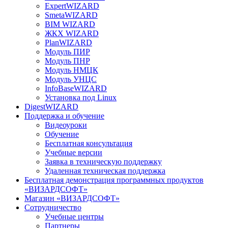
ExpertWIZARD
SmetaWIZARD
BIM WIZARD
ЖКХ WIZARD
PlanWIZARD
Модуль ПИР
Модуль ПНР
Модуль НМЦК
Модуль УНЦС
InfoBaseWIZARD
Установка под Linux
DigestWIZARD
Поддержка и обучение
Видеоуроки
Обучение
Бесплатная консультация
Учебные версии
Заявка в техническую поддержку
Удаленная техническая поддержка
Бесплатная демонстрация программных продуктов
«ВИЗАРДСОФТ»
Магазин «ВИЗАРДСОФТ»
Сотрудничество
Учебные центры
Партнеры