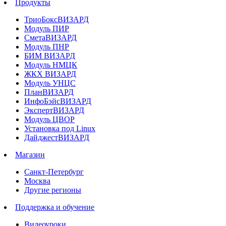
Продукты
ТриоБоксВИЗАРД
Модуль ПИР
СметаВИЗАРД
Модуль ПНР
БИМ ВИЗАРД
Модуль НМЦК
ЖКХ ВИЗАРД
Модуль УНЦС
ПланВИЗАРД
ИнфоБэйсВИЗАРД
ЭкспертВИЗАРД
Модуль ЦВОР
Установка под Linux
ДайджестВИЗАРД
Магазин
Санкт-Петербург
Москва
Другие регионы
Поддержка и обучение
Видеоуроки