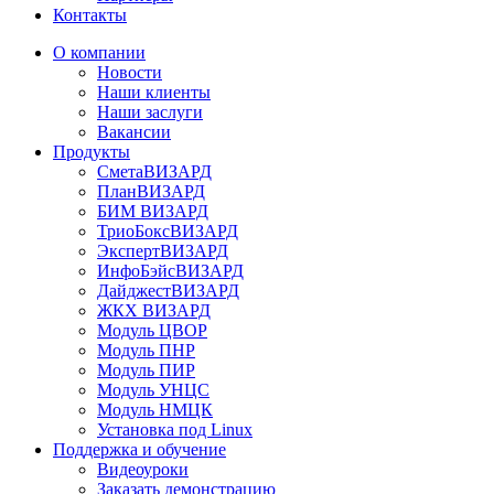
Контакты
О компании
Новости
Наши клиенты
Наши заслуги
Вакансии
Продукты
СметаВИЗАРД
ПланВИЗАРД
БИМ ВИЗАРД
ТриоБоксВИЗАРД
ЭкспертВИЗАРД
ИнфоБэйсВИЗАРД
ДайджестВИЗАРД
ЖКХ ВИЗАРД
Модуль ЦВОР
Модуль ПНР
Модуль ПИР
Модуль УНЦС
Модуль НМЦК
Установка под Linux
Поддержка и обучение
Видеоуроки
Заказать демонстрацию