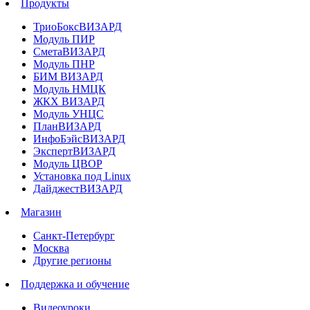
Продукты
ТриоБоксВИЗАРД
Модуль ПИР
СметаВИЗАРД
Модуль ПНР
БИМ ВИЗАРД
Модуль НМЦК
ЖКХ ВИЗАРД
Модуль УНЦС
ПланВИЗАРД
ИнфоБэйсВИЗАРД
ЭкспертВИЗАРД
Модуль ЦВОР
Установка под Linux
ДайджестВИЗАРД
Магазин
Санкт-Петербург
Москва
Другие регионы
Поддержка и обучение
Видеоуроки