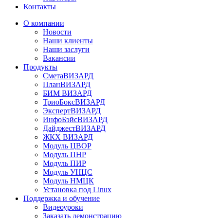
Контакты
О компании
Новости
Наши клиенты
Наши заслуги
Вакансии
Продукты
СметаВИЗАРД
ПланВИЗАРД
БИМ ВИЗАРД
ТриоБоксВИЗАРД
ЭкспертВИЗАРД
ИнфоБэйсВИЗАРД
ДайджестВИЗАРД
ЖКХ ВИЗАРД
Модуль ЦВОР
Модуль ПНР
Модуль ПИР
Модуль УНЦС
Модуль НМЦК
Установка под Linux
Поддержка и обучение
Видеоуроки
Заказать демонстрацию