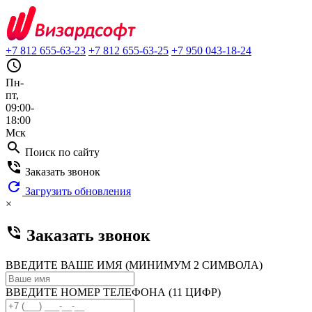
+7 812 655-63-23
+7 812 655-63-25
+7 950 043-18-24
query_builder
Пн-
пт,
09:00-
18:00
Мск
search
Поиск по сайту
phone_in_talk
Заказать звонок
refresh
Загрузить обновления
×
phone_in_talk
Заказать звонок
ВВЕДИТЕ ВАШЕ ИМЯ (МИНИМУМ 2 СИМВОЛА)
ВВЕДИТЕ НОМЕР ТЕЛЕФОНА (11 ЦИФР)