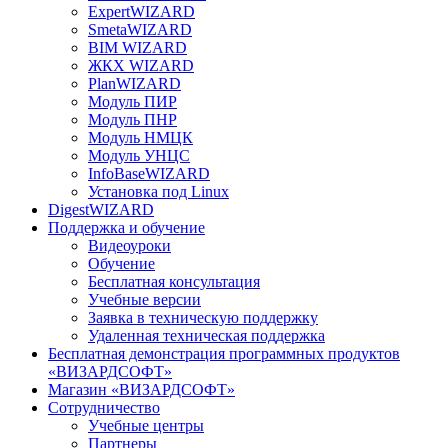
ExpertWIZARD
SmetaWIZARD
BIM WIZARD
ЖКХ WIZARD
PlanWIZARD
Модуль ПИР
Модуль ПНР
Модуль НМЦК
Модуль УНЦС
InfoBaseWIZARD
Установка под Linux
DigestWIZARD
Поддержка и обучение
Видеоуроки
Обучение
Бесплатная консультация
Учебные версии
Заявка в техническую поддержку
Удаленная техническая поддержка
Бесплатная демонстрация программных продуктов
«ВИЗАРДСОФТ»
Магазин «ВИЗАРДСОФТ»
Сотрудничество
Учебные центры
Партнеры