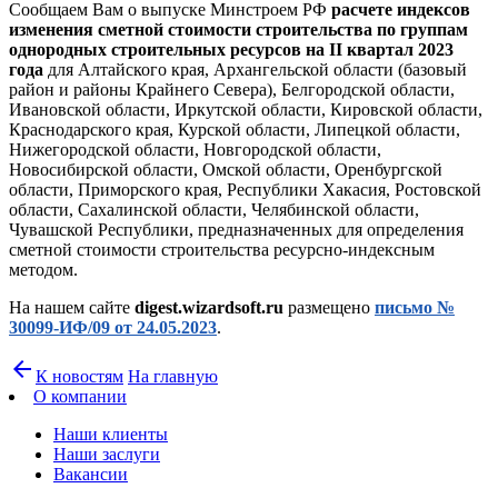
Сообщаем Вам о выпуске Минстроем РФ
расчете индексов
изменения сметной стоимости строительства по группам
однородных строительных ресурсов на II квартал 2023
года
для Алтайского края, Архангельской области (базовый
район и районы Крайнего Севера), Белгородской области,
Ивановской области, Иркутской области, Кировской области,
Краснодарского края, Курской области, Липецкой области,
Нижегородской области, Новгородской области,
Новосибирской области, Омской области, Оренбургской
области, Приморского края, Республики Хакасия, Ростовской
области, Сахалинской области, Челябинской области,
Чувашской Республики, предназначенных для определения
сметной стоимости строительства ресурсно-индексным
методом.
На нашем сайте
digest.wizardsoft.ru
размещено
письмо №
30099-ИФ/09 от 24.05.2023
.
arrow_back
К новостям
На главную
О компании
Наши клиенты
Наши заслуги
Вакансии