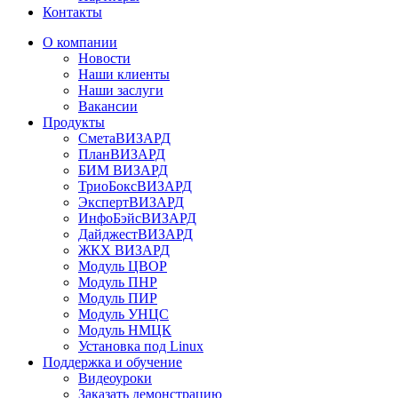
Контакты
О компании
Новости
Наши клиенты
Наши заслуги
Вакансии
Продукты
СметаВИЗАРД
ПланВИЗАРД
БИМ ВИЗАРД
ТриоБоксВИЗАРД
ЭкспертВИЗАРД
ИнфоБэйсВИЗАРД
ДайджестВИЗАРД
ЖКХ ВИЗАРД
Модуль ЦВОР
Модуль ПНР
Модуль ПИР
Модуль УНЦС
Модуль НМЦК
Установка под Linux
Поддержка и обучение
Видеоуроки
Заказать демонстрацию