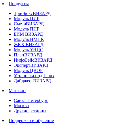
Продукты
ТриоБоксВИЗАРД
Модуль ПИР
СметаВИЗАРД
Модуль ПНР
БИМ ВИЗАРД
Модуль НМЦК
ЖКХ ВИЗАРД
Модуль УНЦС
ПланВИЗАРД
ИнфоБэйсВИЗАРД
ЭкспертВИЗАРД
Модуль ЦВОР
Установка под Linux
ДайджестВИЗАРД
Магазин
Санкт-Петербург
Москва
Другие регионы
Поддержка и обучение