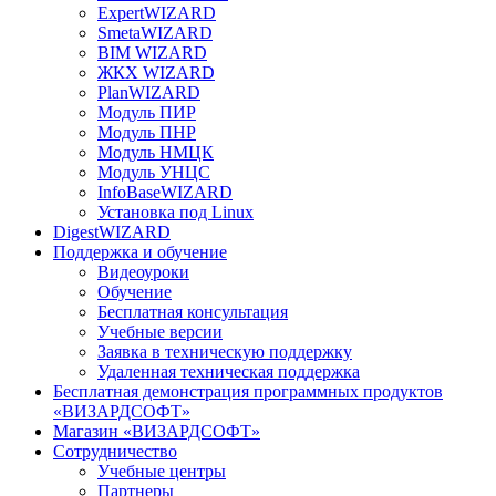
ExpertWIZARD
SmetaWIZARD
BIM WIZARD
ЖКХ WIZARD
PlanWIZARD
Модуль ПИР
Модуль ПНР
Модуль НМЦК
Модуль УНЦС
InfoBaseWIZARD
Установка под Linux
DigestWIZARD
Поддержка и обучение
Видеоуроки
Обучение
Бесплатная консультация
Учебные версии
Заявка в техническую поддержку
Удаленная техническая поддержка
Бесплатная демонстрация программных продуктов
«ВИЗАРДСОФТ»
Магазин «ВИЗАРДСОФТ»
Сотрудничество
Учебные центры
Партнеры