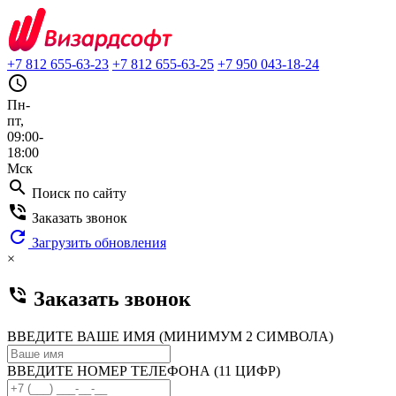
+7 812 655-63-23
+7 812 655-63-25
+7 950 043-18-24
query_builder
Пн-
пт,
09:00-
18:00
Мск
search
Поиск по сайту
phone_in_talk
Заказать звонок
refresh
Загрузить обновления
×
phone_in_talk
Заказать звонок
ВВЕДИТЕ ВАШЕ ИМЯ (МИНИМУМ 2 СИМВОЛА)
ВВЕДИТЕ НОМЕР ТЕЛЕФОНА (11 ЦИФР)