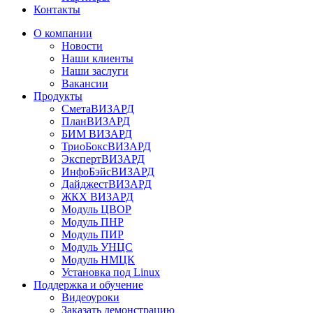
Контакты
О компании
Новости
Наши клиенты
Наши заслуги
Вакансии
Продукты
СметаВИЗАРД
ПланВИЗАРД
БИМ ВИЗАРД
ТриоБоксВИЗАРД
ЭкспертВИЗАРД
ИнфоБэйсВИЗАРД
ДайджестВИЗАРД
ЖКХ ВИЗАРД
Модуль ЦВОР
Модуль ПНР
Модуль ПИР
Модуль УНЦС
Модуль НМЦК
Установка под Linux
Поддержка и обучение
Видеоуроки
Заказать демонстрацию