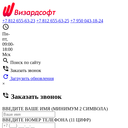
+7 812 655-63-23
+7 812 655-63-25
+7 950 043-18-24
query_builder
Пн-
пт,
09:00-
18:00
Мск
search
Поиск по сайту
phone_in_talk
Заказать звонок
refresh
Загрузить обновления
×
phone_in_talk
Заказать звонок
ВВЕДИТЕ ВАШЕ ИМЯ (МИНИМУМ 2 СИМВОЛА)
ВВЕДИТЕ НОМЕР ТЕЛЕФОНА (11 ЦИФР)