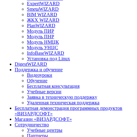
ExpertWIZARD
SmetaWIZARD
BIM WIZARD
ЖКХ WIZARD
PlanWIZARD
Модуль ПИР
Модуль ПНР
Модуль НМЦК
Модуль УНЦС
InfoBaseWIZARD
Установка под Linux
DigestWIZARD
Поддержка и обучение
Видеоуроки
Обучение
Бесплатная консультация
Учебные версии
Заявка в техническую поддержку
Удаленная техническая поддержка
Бесплатная демонстрация программных продуктов
«ВИЗАРДСОФТ»
Магазин «ВИЗАРДСОФТ»
Сотрудничество
Учебные центры
Партнеры