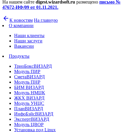
На нашем сайте
digest.wizardsoft.ru
размещено
письмо №
47672-ИФ/09 от 01.11.2021.
arrow_back
К новостям
На главную
О компании
Наши клиенты
Наши заслуги
Вакансии
Продукты
ТриоБоксВИЗАРД
Модуль ПИР
СметаВИЗАРД
Модуль ПНР
БИМ ВИЗАРД
Модуль НМЦК
ЖКХ ВИЗАРД
Модуль УНЦС
ПланВИЗАРД
ИнфоБэйсВИЗАРД
ЭкспертВИЗАРД
Модуль ЦВОР
Установка под Linux