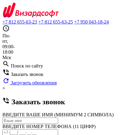
+7 812 655-63-23
+7 812 655-63-25
+7 950 043-18-24
query_builder
Пн-
пт,
09:00-
18:00
Мск
search
Поиск по сайту
phone_in_talk
Заказать звонок
refresh
Загрузить обновления
×
phone_in_talk
Заказать звонок
ВВЕДИТЕ ВАШЕ ИМЯ (МИНИМУМ 2 СИМВОЛА)
ВВЕДИТЕ НОМЕР ТЕЛЕФОНА (11 ЦИФР)