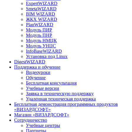
ExpertWIZARD
SmetaWIZARD
BIM WIZARD
ЖКХ WIZARD
PlanWIZARD
Модуль ПИР
Модуль ПНР
Модуль НМЦК
Модуль УНЦС
InfoBaseWIZARD
Установка под Linux
DigestWIZARD
Поддержка и обучение
Видеоуроки
Обучение
Бесплатная консультация
Учебные версии
Заявка в техническую поддержку
Удаленная техническая поддержка
Бесплатная демонстрация программных продуктов
«ВИЗАРДСОФТ»
Магазин «ВИЗАРДСОФТ»
Сотрудничество
Учебные центры
Партнеры