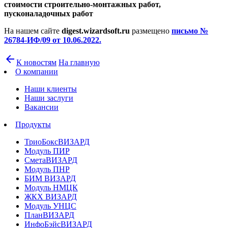
стоимости строительно-монтажных работ,
пусконаладочных работ
На нашем сайте
digest.wizardsoft.ru
размещено
письмо №
26784-ИФ/09 от 10.06.2022.
arrow_back
К новостям
На главную
О компании
Наши клиенты
Наши заслуги
Вакансии
Продукты
ТриоБоксВИЗАРД
Модуль ПИР
СметаВИЗАРД
Модуль ПНР
БИМ ВИЗАРД
Модуль НМЦК
ЖКХ ВИЗАРД
Модуль УНЦС
ПланВИЗАРД
ИнфоБэйсВИЗАРД