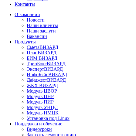
Контакты
О компании
Новости
Наши клиенты
Наши заслуги
Вакансии
Продукты
СметаВИЗАРД
ПланВИЗАРД
БИМ ВИЗАРД
ТриоБоксВИЗАРД
ЭкспертВИЗАРД
ИнфоБэйсВИЗАРД
ДайджестВИЗАРД
ЖКХ ВИЗАРД
Модуль ЦВОР
Модуль ПНР
Модуль ПИР
Модуль УНЦС
Модуль НМЦК
Установка под Linux
Поддержка и обучение
Видеоуроки
Заказать демонстрацию