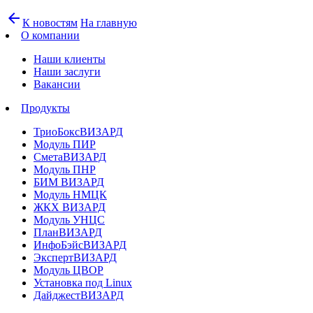
arrow_back
К новостям
На главную
О компании
Наши клиенты
Наши заслуги
Вакансии
Продукты
ТриоБоксВИЗАРД
Модуль ПИР
СметаВИЗАРД
Модуль ПНР
БИМ ВИЗАРД
Модуль НМЦК
ЖКХ ВИЗАРД
Модуль УНЦС
ПланВИЗАРД
ИнфоБэйсВИЗАРД
ЭкспертВИЗАРД
Модуль ЦВОР
Установка под Linux
ДайджестВИЗАРД