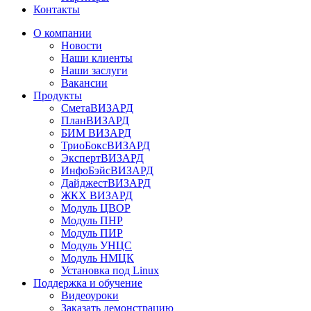
Контакты
О компании
Новости
Наши клиенты
Наши заслуги
Вакансии
Продукты
СметаВИЗАРД
ПланВИЗАРД
БИМ ВИЗАРД
ТриоБоксВИЗАРД
ЭкспертВИЗАРД
ИнфоБэйсВИЗАРД
ДайджестВИЗАРД
ЖКХ ВИЗАРД
Модуль ЦВОР
Модуль ПНР
Модуль ПИР
Модуль УНЦС
Модуль НМЦК
Установка под Linux
Поддержка и обучение
Видеоуроки
Заказать демонстрацию