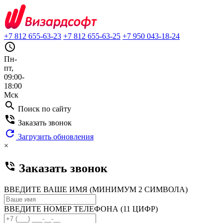
+7 812 655-63-23
+7 812 655-63-25
+7 950 043-18-24
query_builder
Пн-
пт,
09:00-
18:00
Мск
search
Поиск по сайту
phone_in_talk
Заказать звонок
refresh
Загрузить обновления
×
phone_in_talk
Заказать звонок
ВВЕДИТЕ ВАШЕ ИМЯ (МИНИМУМ 2 СИМВОЛА)
ВВЕДИТЕ НОМЕР ТЕЛЕФОНА (11 ЦИФР)