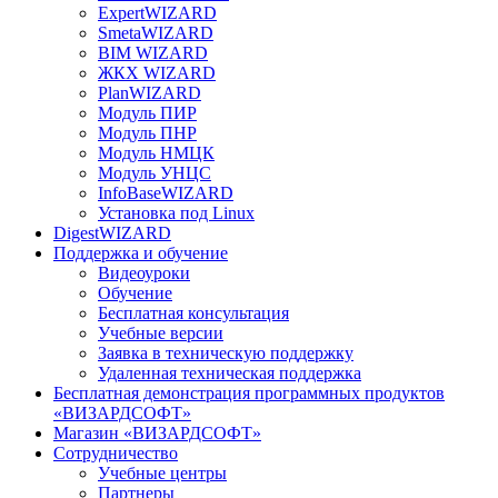
ExpertWIZARD
SmetaWIZARD
BIM WIZARD
ЖКХ WIZARD
PlanWIZARD
Модуль ПИР
Модуль ПНР
Модуль НМЦК
Модуль УНЦС
InfoBaseWIZARD
Установка под Linux
DigestWIZARD
Поддержка и обучение
Видеоуроки
Обучение
Бесплатная консультация
Учебные версии
Заявка в техническую поддержку
Удаленная техническая поддержка
Бесплатная демонстрация программных продуктов
«ВИЗАРДСОФТ»
Магазин «ВИЗАРДСОФТ»
Сотрудничество
Учебные центры
Партнеры