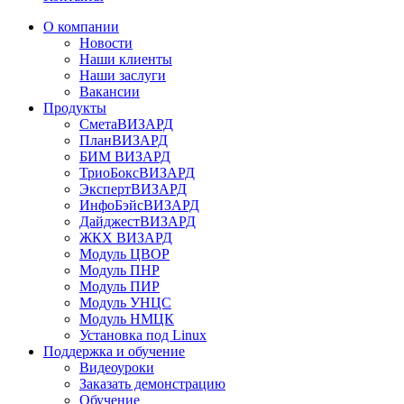
О компании
Новости
Наши клиенты
Наши заслуги
Вакансии
Продукты
СметаВИЗАРД
ПланВИЗАРД
БИМ ВИЗАРД
ТриоБоксВИЗАРД
ЭкспертВИЗАРД
ИнфоБэйсВИЗАРД
ДайджестВИЗАРД
ЖКХ ВИЗАРД
Модуль ЦВОР
Модуль ПНР
Модуль ПИР
Модуль УНЦС
Модуль НМЦК
Установка под Linux
Поддержка и обучение
Видеоуроки
Заказать демонстрацию
Обучение