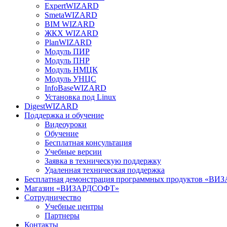
ExpertWIZARD
SmetaWIZARD
BIM WIZARD
ЖКХ WIZARD
PlanWIZARD
Модуль ПИР
Модуль ПНР
Модуль НМЦК
Модуль УНЦС
InfoBaseWIZARD
Установка под Linux
DigestWIZARD
Поддержка и обучение
Видеоуроки
Обучение
Бесплатная консультация
Учебные версии
Заявка в техническую поддержку
Удаленная техническая поддержка
Бесплатная демонстрация программных продуктов «В
Магазин «ВИЗАРДСОФТ»
Сотрудничество
Учебные центры
Партнеры
Контакты