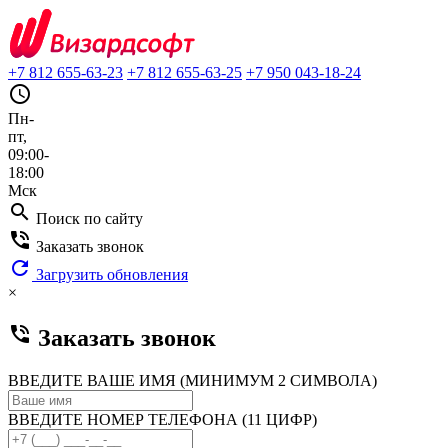
+7 812 655-63-23
+7 812 655-63-25
+7 950 043-18-24
query_builder
Пн-
пт,
09:00-
18:00
Мск
search
Поиск по сайту
phone_in_talk
Заказать звонок
refresh
Загрузить обновления
×
phone_in_talk
Заказать звонок
ВВЕДИТЕ ВАШЕ ИМЯ (МИНИМУМ 2 СИМВОЛА)
ВВЕДИТЕ НОМЕР ТЕЛЕФОНА (11 ЦИФР)