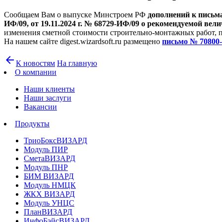
Сообщаем Вам о выпуске Минстроем РФ
дополнений к письмам
ИФ/09, от 19.11.2024 г. № 68729-ИФ/09 о рекомендуемой вел
изменения сметной стоимости строительно-монтажных работ, 
На нашем сайте digest.wizardsoft.ru размещено
письмо № 70800-
arrow_back
К новостям
На главную
О компании
Наши клиенты
Наши заслуги
Вакансии
Продукты
ТриоБоксВИЗАРД
Модуль ПИР
СметаВИЗАРД
Модуль ПНР
БИМ ВИЗАРД
Модуль НМЦК
ЖКХ ВИЗАРД
Модуль УНЦС
ПланВИЗАРД
ИнфоБэйсВИЗАРД