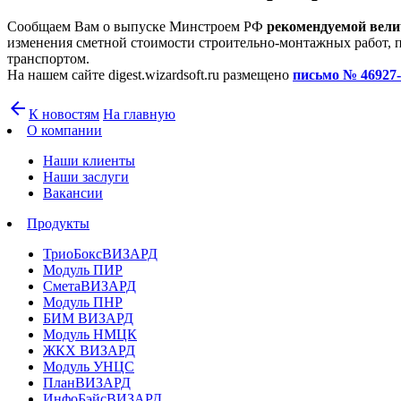
Сообщаем Вам о выпуске Минстроем РФ
рекомендуемой велич
изменения сметной стоимости строительно-монтажных работ, п
транспортом.
На нашем сайте digest.wizardsoft.ru размещено
письмо № 46927-
arrow_back
К новостям
На главную
О компании
Наши клиенты
Наши заслуги
Вакансии
Продукты
ТриоБоксВИЗАРД
Модуль ПИР
СметаВИЗАРД
Модуль ПНР
БИМ ВИЗАРД
Модуль НМЦК
ЖКХ ВИЗАРД
Модуль УНЦС
ПланВИЗАРД
ИнфоБэйсВИЗАРД