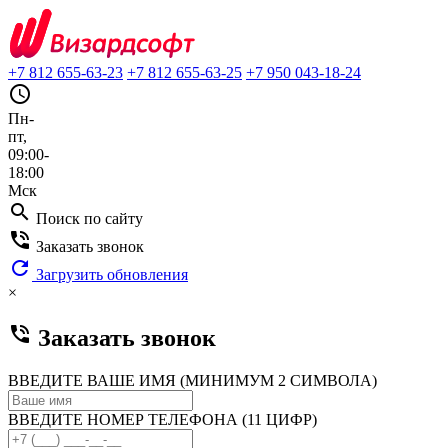
+7 812 655-63-23
+7 812 655-63-25
+7 950 043-18-24
query_builder
Пн-
пт,
09:00-
18:00
Мск
search
Поиск по сайту
phone_in_talk
Заказать звонок
refresh
Загрузить обновления
×
phone_in_talk
Заказать звонок
ВВЕДИТЕ ВАШЕ ИМЯ (МИНИМУМ 2 СИМВОЛА)
ВВЕДИТЕ НОМЕР ТЕЛЕФОНА (11 ЦИФР)