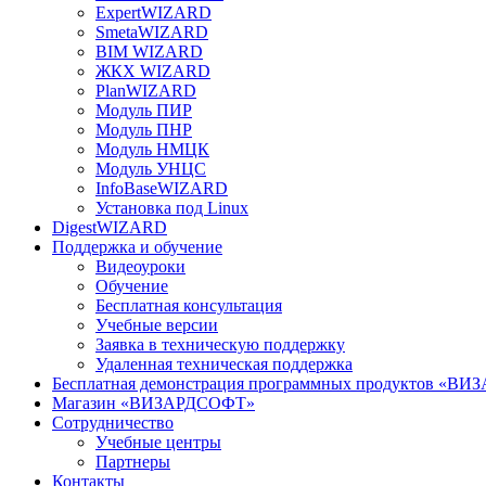
ExpertWIZARD
SmetaWIZARD
BIM WIZARD
ЖКХ WIZARD
PlanWIZARD
Модуль ПИР
Модуль ПНР
Модуль НМЦК
Модуль УНЦС
InfoBaseWIZARD
Установка под Linux
DigestWIZARD
Поддержка и обучение
Видеоуроки
Обучение
Бесплатная консультация
Учебные версии
Заявка в техническую поддержку
Удаленная техническая поддержка
Бесплатная демонстрация программных продуктов «В
Магазин «ВИЗАРДСОФТ»
Сотрудничество
Учебные центры
Партнеры
Контакты