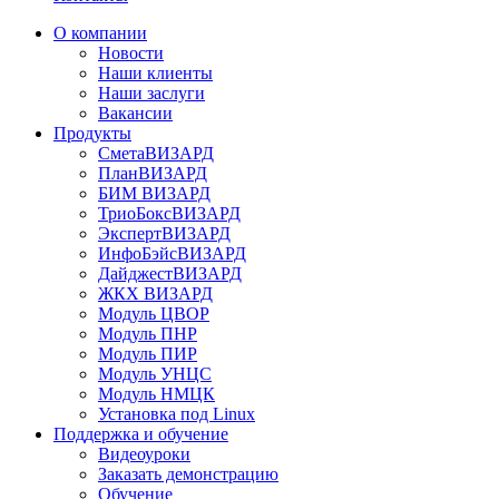
О компании
Новости
Наши клиенты
Наши заслуги
Вакансии
Продукты
СметаВИЗАРД
ПланВИЗАРД
БИМ ВИЗАРД
ТриоБоксВИЗАРД
ЭкспертВИЗАРД
ИнфоБэйсВИЗАРД
ДайджестВИЗАРД
ЖКХ ВИЗАРД
Модуль ЦВОР
Модуль ПНР
Модуль ПИР
Модуль УНЦС
Модуль НМЦК
Установка под Linux
Поддержка и обучение
Видеоуроки
Заказать демонстрацию
Обучение