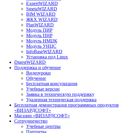
ExpertWIZARD
SmetaWIZARD
BIM WIZARD
ЖКХ WIZARD
PlanWIZARD
Модуль ПИР
Модуль ПНР
Модуль НМЦК
Модуль УНЦС
InfoBaseWIZARD
Установка под Linux
DigestWIZARD
Поддержка и обучение
Видеоуроки
Обучение
Бесплатная консультация
Учебные версии
Заявка в техническую поддержку
Удаленная техническая поддержка
Бесплатная демонстрация программных продуктов
«ВИЗАРДСОФТ»
Магазин «ВИЗАРДСОФТ»
Сотрудничество
Учебные центры
Партнеры