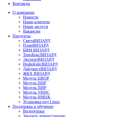
Контакты
О компании
Новости
Наши клиенты
Наши заслуги
Вакансии
Продукты
СметаВИЗАРД
ПланВИЗАРД
БИМ ВИЗАРД
ТриоБоксВИЗАРД
ЭкспертВИЗАРД
ИнфоБэйсВИЗАРД
ДайджестВИЗАРД
ЖКХ ВИЗАРД
Модуль ЦВОР
Модуль ПНР
Модуль ПИР
Модуль УНЦС
Модуль НМЦК
Установка под Linux
Поддержка и обучение
Видеоуроки
Заказать демонстрацию