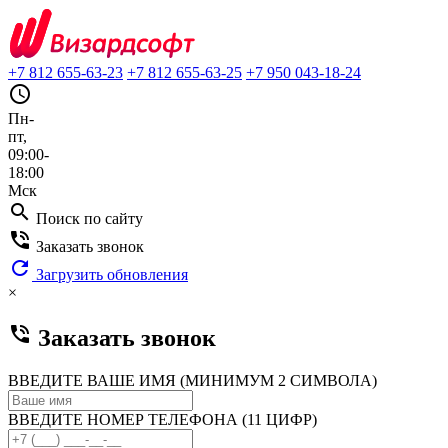
+7 812 655-63-23
+7 812 655-63-25
+7 950 043-18-24
query_builder
Пн-
пт,
09:00-
18:00
Мск
search
Поиск по сайту
phone_in_talk
Заказать звонок
refresh
Загрузить обновления
×
phone_in_talk
Заказать звонок
ВВЕДИТЕ ВАШЕ ИМЯ (МИНИМУМ 2 СИМВОЛА)
ВВЕДИТЕ НОМЕР ТЕЛЕФОНА (11 ЦИФР)