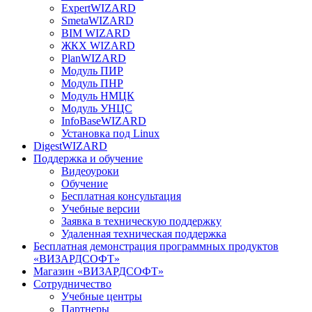
ExpertWIZARD
SmetaWIZARD
BIM WIZARD
ЖКХ WIZARD
PlanWIZARD
Модуль ПИР
Модуль ПНР
Модуль НМЦК
Модуль УНЦС
InfoBaseWIZARD
Установка под Linux
DigestWIZARD
Поддержка и обучение
Видеоуроки
Обучение
Бесплатная консультация
Учебные версии
Заявка в техническую поддержку
Удаленная техническая поддержка
Бесплатная демонстрация программных продуктов
«ВИЗАРДСОФТ»
Магазин «ВИЗАРДСОФТ»
Сотрудничество
Учебные центры
Партнеры