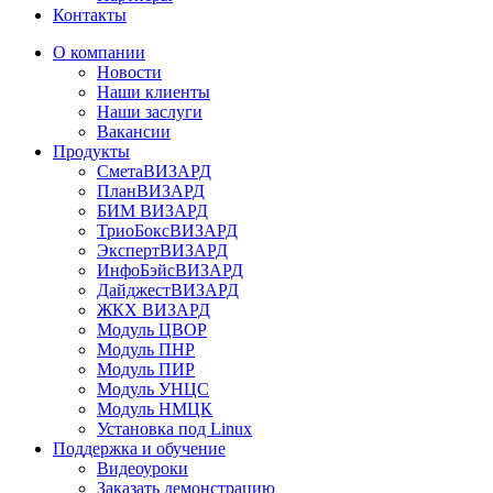
Контакты
О компании
Новости
Наши клиенты
Наши заслуги
Вакансии
Продукты
СметаВИЗАРД
ПланВИЗАРД
БИМ ВИЗАРД
ТриоБоксВИЗАРД
ЭкспертВИЗАРД
ИнфоБэйсВИЗАРД
ДайджестВИЗАРД
ЖКХ ВИЗАРД
Модуль ЦВОР
Модуль ПНР
Модуль ПИР
Модуль УНЦС
Модуль НМЦК
Установка под Linux
Поддержка и обучение
Видеоуроки
Заказать демонстрацию