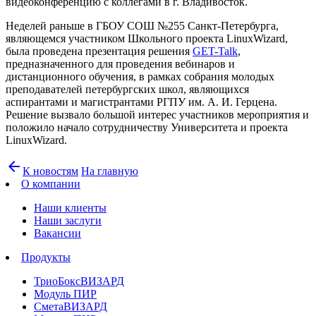
видеоконференцию с коллегами в г. Владивосток.
Неделей раньше в ГБОУ СОШ №255 Санкт-Петербурга,
являющемся участником Школьного проекта LinuxWizard,
была проведена презентация решения
GET-Talk
,
предназначенного для проведения вебинаров и
дистанционного обучения, в рамках собрания молодых
преподавателей петербургских школ, являющихся
аспирантами и магистрантами РГПУ им. А. И. Герцена.
Решение вызвало большой интерес участников мероприятия и
положило начало сотрудничеству Университета и проекта
LinuxWizard.
arrow_back
К новостям
На главную
О компании
Наши клиенты
Наши заслуги
Вакансии
Продукты
ТриоБоксВИЗАРД
Модуль ПИР
СметаВИЗАРД