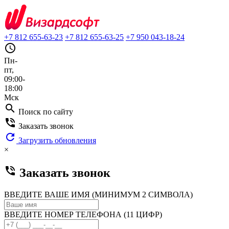
+7 812 655-63-23
+7 812 655-63-25
+7 950 043-18-24
query_builder
Пн-
пт,
09:00-
18:00
Мск
search
Поиск по сайту
phone_in_talk
Заказать звонок
refresh
Загрузить обновления
×
phone_in_talk
Заказать звонок
ВВЕДИТЕ ВАШЕ ИМЯ (МИНИМУМ 2 СИМВОЛА)
ВВЕДИТЕ НОМЕР ТЕЛЕФОНА (11 ЦИФР)