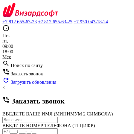
+7 812 655-63-23
+7 812 655-63-25
+7 950 043-18-24
query_builder
Пн-
пт,
09:00-
18:00
Мск
search
Поиск по сайту
phone_in_talk
Заказать звонок
refresh
Загрузить обновления
×
phone_in_talk
Заказать звонок
ВВЕДИТЕ ВАШЕ ИМЯ (МИНИМУМ 2 СИМВОЛА)
ВВЕДИТЕ НОМЕР ТЕЛЕФОНА (11 ЦИФР)