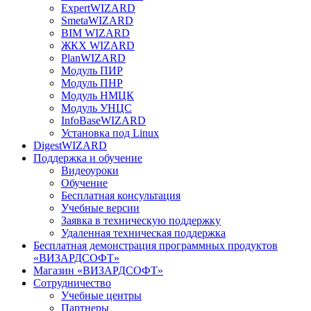
ExpertWIZARD
SmetaWIZARD
BIM WIZARD
ЖКХ WIZARD
PlanWIZARD
Модуль ПИР
Модуль ПНР
Модуль НМЦК
Модуль УНЦС
InfoBaseWIZARD
Установка под Linux
DigestWIZARD
Поддержка и обучение
Видеоуроки
Обучение
Бесплатная консультация
Учебные версии
Заявка в техническую поддержку
Удаленная техническая поддержка
Бесплатная демонстрация программных продуктов
«ВИЗАРДСОФТ»
Магазин «ВИЗАРДСОФТ»
Сотрудничество
Учебные центры
Партнеры