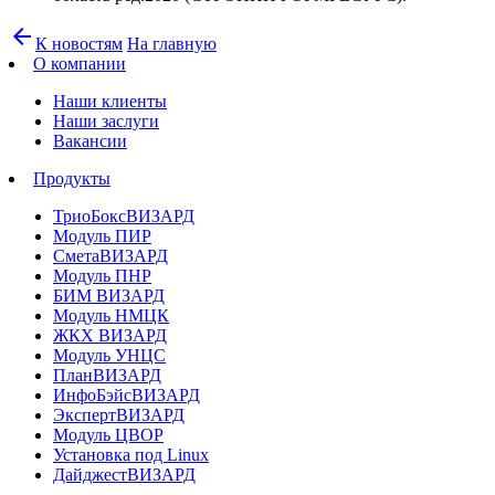
arrow_back
К новостям
На главную
О компании
Наши клиенты
Наши заслуги
Вакансии
Продукты
ТриоБоксВИЗАРД
Модуль ПИР
СметаВИЗАРД
Модуль ПНР
БИМ ВИЗАРД
Модуль НМЦК
ЖКХ ВИЗАРД
Модуль УНЦС
ПланВИЗАРД
ИнфоБэйсВИЗАРД
ЭкспертВИЗАРД
Модуль ЦВОР
Установка под Linux
ДайджестВИЗАРД