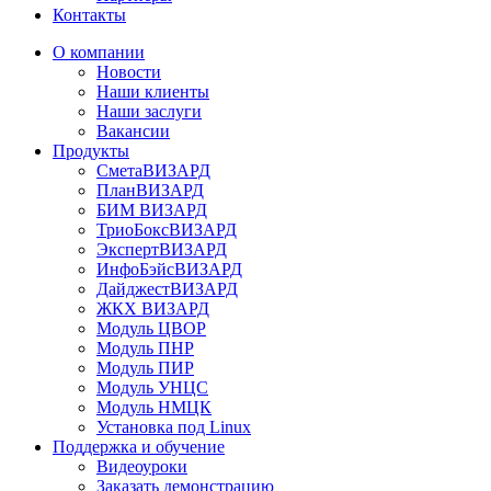
Контакты
О компании
Новости
Наши клиенты
Наши заслуги
Вакансии
Продукты
СметаВИЗАРД
ПланВИЗАРД
БИМ ВИЗАРД
ТриоБоксВИЗАРД
ЭкспертВИЗАРД
ИнфоБэйсВИЗАРД
ДайджестВИЗАРД
ЖКХ ВИЗАРД
Модуль ЦВОР
Модуль ПНР
Модуль ПИР
Модуль УНЦС
Модуль НМЦК
Установка под Linux
Поддержка и обучение
Видеоуроки
Заказать демонстрацию